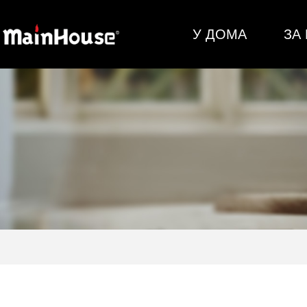
У ДОМА
ЗА