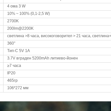
4 ома 3 W
10% ~ 100% (0,1-2,5 W)
2700K
200lm@2200K
светлина >8 часа, високоговорител > 21 часа, светлина
360°
Тип-C 5V 1A
3.7V вграден 5200mAh литиево-йонен
≥7 часа
IP20
465гр
106*272 мм