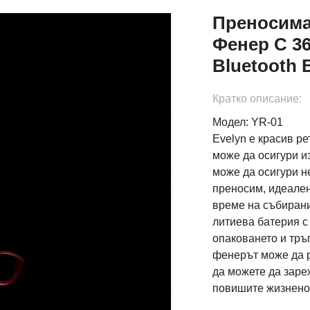
Преносима
Фенер С 36
Bluetooth
Кратко описание:
Модел: YR-01
Evelyn е красив р
може да осигури и
може да осигури н
преносим, ​​идеале
време на събирани
литиева батерия с
опаковането и тръ
фенерът може да р
да можете да заре
повишите жизнено