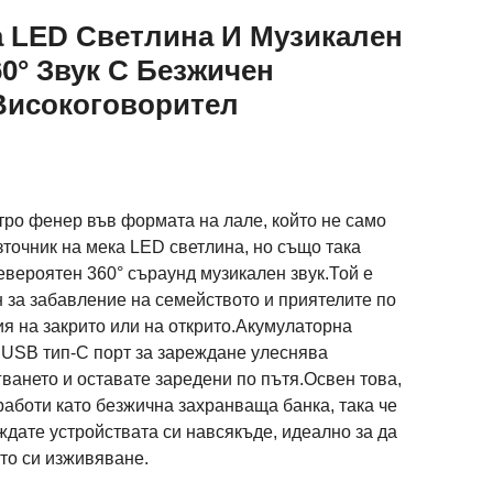
 LED Светлина И Музикален
0° Звук С Безжичен
 Високоговорител
етро фенер във формата на лале, който не само
зточник на мека LED светлина, но също така
евероятен 360° съраунд музикален звук.Той е
н за забавление на семейството и приятелите по
я на закрито или на открито.Акумулаторна
 USB тип-C порт за зареждане улеснява
гването и оставате заредени по пътя.Освен това,
аботи като безжична захранваща банка, така че
ждате устройствата си навсякъде, идеално за да
то си изживяване.