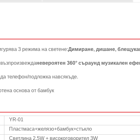
игурява 3 режима на светене:
Димиране, дишане, блещука
л възпроизвежда
невероятен 360° съраунд музикален ефе
жда телефон/подложка навсякъде.
отена основа от бамбук
YR-01
Пластмаса+желязо+бамбук+стъкло
Светлина 2.5W + високоговорител 3W