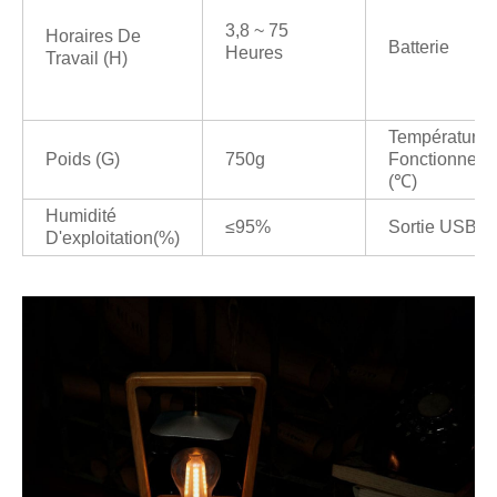
3,8 ~ 75
Horaires De
Batterie
Heures
Travail (H)
Température 
Poids (g)
750g
Fonctionnem
(℃)
Humidité
≤95%
Sortie USB
D'exploitation(%)