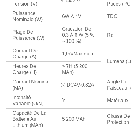
3,0-4,2 V
Tension (V)
Puces (PCS)
Puissance
6W À 4V
TDC
Nominale (W)
Gradation De
Plage De
0,3 À 6 W (5 %
Ra
Puissance (W)
~ 100 %)
Courant De
1,0A/maximum
Charge (A)
Lumens (Lm)
Heures De
> 7H (5 200
Charge (H)
MAh)
Courant Nominal
Angle Du
@ DC4V-0.82A
(mA)
Faisceau（°
Intensité
Y
Matériaux
Variable (O/N)
Capacité De La
Classe De
Batterie Au
5 200 MAh
Protection (IP
Lithium (mAh)