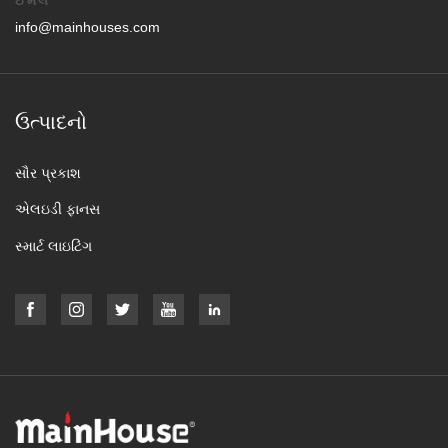
ઈમેલ
info@mainhouses.com
ઉત્પાદનો
સૌર પ્રકાશ
એલઇડી ફાનસ
સ્માર્ટ લાઇટિંગ