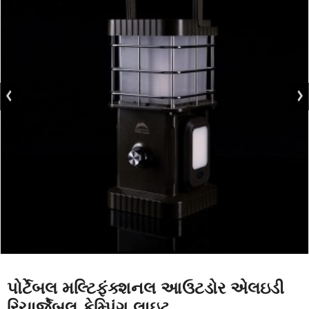
પોર્ટેબલ મલ્ટિફંક્શનલ આઉટડોર એલઇડી
રિચાર્જેબલ કેમ્પિંગ લાઇટ