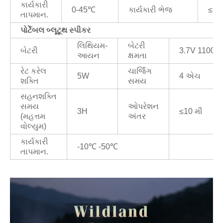
કાર્યકારી
0-45℃
કાર્યકારી ભેજ
≤9
તાપમાન.
પોર્ટેબલ બ્લૂટૂથ સ્પીકર
લિથિયમ-
બેટરી
બેટરી
3.7V 1100m
આયન
ક્ષમતા
રેટ કરેલ
ચાર્જિંગ
5W
4 એચ
શક્તિ
સમય
સહનશક્તિ
સમય
ઓપરેશન
3H
≤10 મી
(મહત્તમ
અંતર
વોલ્યુમ)
કાર્યકારી
-10℃ -50℃
તાપમાન.