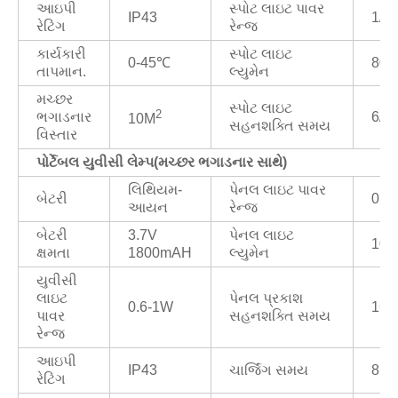
આઇપી
સ્પોટ લાઇટ પાવર
IP43
1/0
રેટિંગ
રેન્જ
કાર્યકારી
સ્પોટ લાઇટ
0-45℃
80
તાપમાન.
લ્યુમેન
મચ્છર
સ્પોટ લાઇટ
2
ભગાડનાર
6/
10M
સહનશક્તિ સમય
વિસ્તાર
પોર્ટેબલ યુવીસી લેમ્પ
(
મચ્છર ભગાડનાર સાથે)
લિથિયમ-
પેનલ લાઇટ પાવર
બેટરી
0.2
આયન
રેન્જ
બેટરી
3.7V
પેનલ લાઇટ
10/
ક્ષમતા
1800mAH
લ્યુમેન
યુવીસી
લાઇટ
પેનલ પ્રકાશ
0.6-1W
16/
પાવર
સહનશક્તિ સમય
રેન્જ
આઇપી
IP43
ચાર્જિંગ સમય
8H
રેટિંગ