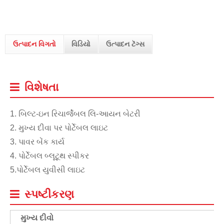
ઉત્પાદન વિગતો
વિડિયો
ઉત્પાદન ટૅગ્સ
વિશેષતા
1. બિલ્ટ-ઇન રિચાર્જેબલ લિ-આયન બેટરી
2. મુખ્ય દીવા પર પોર્ટેબલ લાઇટ
3. પાવર બેંક કાર્ય
4. પોર્ટેબલ બ્લૂટૂથ સ્પીકર
5.પોર્ટેબલ યુવીસી લાઇટ
સ્પષ્ટીકરણ
મુખ્ય દીવો