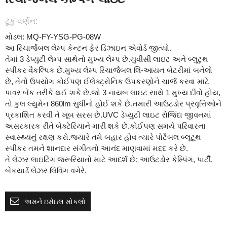
ટૂંકું વર્ણન:
મોડલ: MQ-FY-YSG-PG-08W
આ રિચાર્જેબલ લેમ્પ કેન્ટન ફેર ડિઝાઇન એવોર્ડ જીત્યો.
તેમાં 3 ડેપ્યુટી લેમ્પ સાથેનો મુખ્ય લેમ્પ છે.યુવીસી લાઇટ અને બ્લુટુથ
સ્પીકર વૈકલ્પિક છે.મુખ્ય લેમ્પ રિચાર્જેબલ લિ-આયન બેટરીમાં બનેલો
છે, તેનો ઉપયોગ કોઈપણ ઈલેક્ટ્રોનિક ઉપકરણોને ચાર્જ કરવા માટે
પાવર બેંક તરીકે થઈ શકે છે.જો 3 નાયબ લાઇટ સાથે 1 મુખ્ય દીવો હોય,
તો કુલ લ્યુમેન 860lm સુધીનો હોઈ શકે છે.તમારી આઉટડોર પ્રવૃત્તિઓને
પ્રકાશિત કરવી તે ખૂબ સરસ છે.UVC ડેપ્યુટી લાઇટ રોજિંદા જીવનમાં
અસરકારક રીતે બેક્ટેરિયાને મારી શકે છે.કોઈપણ સમયે પરિવારના
સ્વાસ્થ્યનું રક્ષણ કરો.જ્યારે તમે બહાર હોવ ત્યારે પોર્ટેબલ બ્લૂટૂથ
સ્પીકર તમને શાનદાર સંગીતનો આનંદ માણવામાં મદદ કરે છે.
તે લેઝર લાઇટિંગ જરૂરિયાતો માટે આદર્શ છે: આઉટડોર કેમ્પિંગ, પાર્ટી,
બેકયાર્ડ લેઝર લિવિંગ વગેરે.
અમને ઇમેઇલ મોકલો