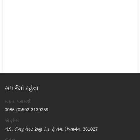
સંપર્કમાં રહેવા
મફત પરામર્શ
0086-(0)592-3139259
એડ્રેસ
નં.9, ડોંગફુ વેસ્ટ 2જી રોડ, હૈકાંગ, ઝિયામેન, 361027