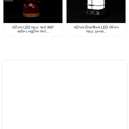
પોર્ટેબલ LED લાઇટ અને 360°
પોર્ટેબલ રિચાર્જેબલ LED કેમ્પિંગ
સાઉન્ડ મ્યુઝિક લેન્ટે...
લાઇટ ફાનસ...