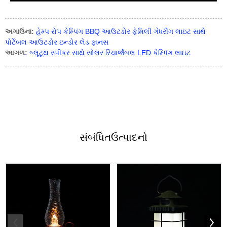
અગાઉના:
હેમ્પ રોપ કેમ્પિંગ BBQ આઉટડોર ફેમિલી ગેધરીંગ લાઇટ સાથે
પોર્ટેબલ આઉટડોર ઇન્ડોર લેડ ફાનસ
આગળ:
બ્લૂટૂથ સ્પીકર સાથે સોલર રિચાર્જેબલ LED કેમ્પિંગ લાઇટ
સંબંધિત
ઉત્પાદનો