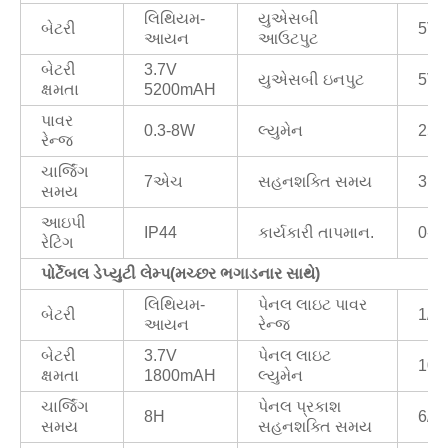
લિથિયમ-
યુએસબી
બેટરી
5V/
આયન
આઉટપુટ
બેટરી
3.7V
યુએસબી ઇનપુટ
5V/
ક્ષમતા
5200mAH
પાવર
0.3-8W
લ્યુમેન
25l
રેન્જ
ચાર્જિંગ
7એચ
સહનશક્તિ સમય
3.5
સમય
આઇપી
IP44
કાર્યકારી તાપમાન.
0-4
રેટિંગ
પોર્ટેબલ ડેપ્યુટી લેમ્પ
(
મચ્છર ભગાડનાર સાથે)
લિથિયમ-
પેનલ લાઇટ પાવર
બેટરી
1/0
આયન
રેન્જ
બેટરી
3.7V
પેનલ લાઇટ
100
ક્ષમતા
1800mAH
લ્યુમેન
ચાર્જિંગ
પેનલ પ્રકાશ
8H
6/8
સમય
સહનશક્તિ સમય