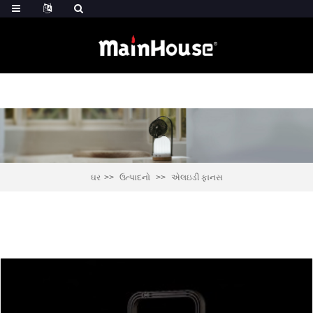
ઘર
ઉત્પાદનો
એલઇડી ફાનસ