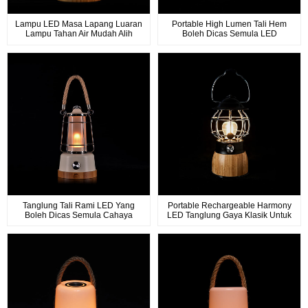
Lampu LED Masa Lapang Luaran
Portable High Lumen Tali Hem
Lampu Tahan Air Mudah Alih
Boleh Dicas Semula LED
Untuk Dalaman Dan Luaran
Tanglung Kalis Air
Tanglung Tali Rami LED Yang
Portable Rechargeable Harmony
Boleh Dicas Semula Cahaya
LED Tanglung Gaya Klasik Untuk
Mudah Alih Hidup Di Luar
Kegunaan Rumah