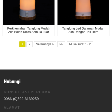
Perkhemahan Tanglung Mudah
Tanglung Led Dalaman Mudah
Alih Boleh Dicas Semula Luar
Alih Dengan Tali Hem
Kalis Air Tanglung Lampu
Perkhemahan BBQ Lampu
Suasana RGB Dengan Pembesar
Perhimpunan Keluarga Luar
Suara Bluetooth
1
2
Seterusnya >
>>
Muka surat 1 / 2
Hubungi
KONSULTASI PERCUMA
0086-(0)592-3139259
ALAMAT