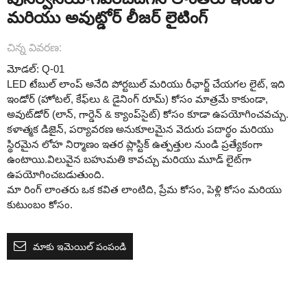
మరియు అవుట్డోర్ లీజర్ లైటింగ్
చిన్న వివరణ:
మోడల్: Q-01
LED టేబుల్ లాంప్ అనేది పోర్టబుల్ మరియు రీఛార్జ్ చేయగల లైట్, ఇది
ఇండోర్ (హోటల్, కేఫ్‌లు & డైనింగ్ రూమ్) కోసం మాత్రమే కాకుండా,
అవుట్‌డోర్ (లాన్, గార్డెన్ & క్యాంప్‌సైట్) కోసం కూడా ఉపయోగించవచ్చు.
కళాత్మక డిజైన్, పర్యావరణ అనుకూలమైన వెదురు పదార్థం మరియు
స్థిరమైన లోహ నిర్మాణం ఇతర ప్లాస్టిక్ ఉత్పత్తుల నుండి ప్రత్యేకంగా
ఉంటాయి.విలువైన బహుమతి కావచ్చు మరియు మూడ్ లైట్‌గా
ఉపయోగించబడుతుంది.
మా రింగ్ లాంతరు ఒక కవిత లాంటిది, ప్రేమ కోసం, పెళ్లి కోసం మరియు
కుటుంబం కోసం.
మాకు ఇమెయిల్ పంపండి