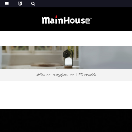
హోమ్
ఉత్పత్తులు
LED లాంతరు