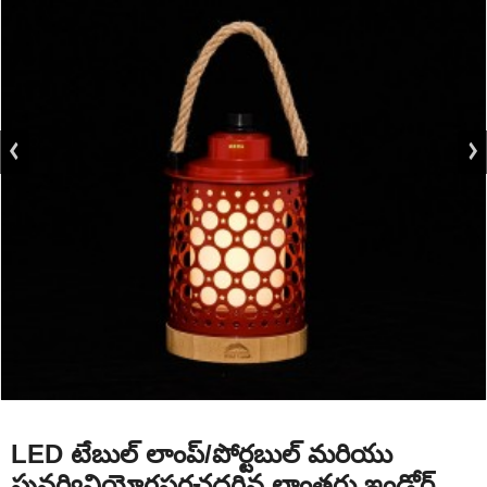
LED టేబుల్ లాంప్/పోర్టబుల్ మరియు
పునర్వినియోగపరచదగిన లాంతరు ఇండోర్