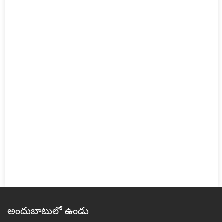
అందుబాటులో ఉండు