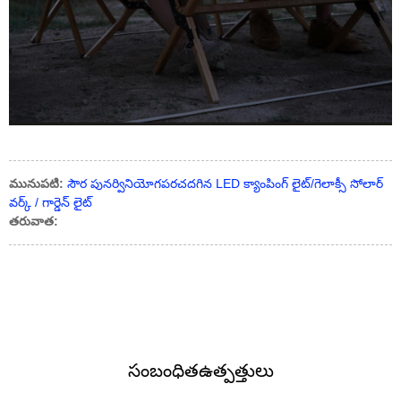
మునుపటి:
సౌర పునర్వినియోగపరచదగిన LED క్యాంపింగ్ లైట్/గెలాక్సీ సోలార్
వర్క్ / గార్డెన్ లైట్
తరువాత:
సంబంధిత
ఉత్పత్తులు