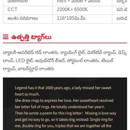
మెటీరియల్
ABS + మెటల్ + వెదురు
వర్కింగ
CCT
2200K+ 6500K
పని టెం
అంశం పరిమాణం
116*195మి.మీ
బరువు
ఉత్పత్తి ట్యాగ్‌లు
బ్యాటరీ-ఆపరేటెడ్ లెడ్ లాంతరు, క్యాంపింగ్ లైట్, డెకరేటివ్ ల్యాంప్, డెస్క్
లాంప్, LED లైట్, అవుట్‌డోర్ లీజర్, పోర్టబుల్ లాంతరు, టేబుల్
ల్యాంప్, వాటర్‌ప్రూఫ్ లాంతరు