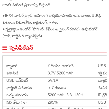
కాంతి మరింత ప్రకాశాన్ని తెస్తుంది
●IPX4 వాటర్ ప్రూఫ్, బహిరంగ కార్యకలాపాలకు అనుకూలం, BBQ,
కుటుంబ సమావేశం, క్యాంపింగ్, RVలు
●దృష్ట్యాలు ఇండోర్ (హోటల్, కేఫ్‌లు & డైనింగ్ రూమ్), అవుట్‌డోర్
(లాన్, గార్డెన్ & క్యాంప్‌సైట్)
స్పెసిఫికేషన్
బ్యాటరీ
లిథియం-అయాన్
USB అవ
కెపాసిటీ
3.7V 5200mAh
శక్తి పరి
USB ఇన్‌పుట్
5V/1A
ల్యూమ
ఛార్జింగ్ సమయం
＞7 గంటలు
మసకబా
ఓర్పు సమయం
5200mAh: 3.3~130H
IP గ్రేడ్
పని తేమ (%)
≤95%
USB పోర