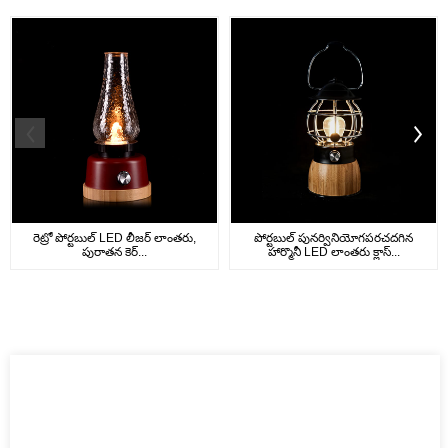
రెట్రో పోర్టబుల్ LED లీజర్ లాంతరు,
పోర్టబుల్ పునర్వినియోగపరచదగిన
పురాతన కెర్...
హార్మొనీ LED లాంతరు క్లాస్...