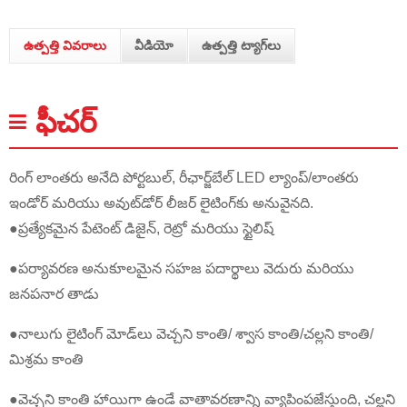
ఉత్పత్తి వివరాలు
వీడియో
ఉత్పత్తి ట్యాగ్‌లు
ఫీచర్
రింగ్ లాంతరు అనేది పోర్టబుల్, రీఛార్జ్‌బేల్ LED ల్యాంప్/లాంతరు
ఇండోర్ మరియు అవుట్‌డోర్ లీజర్ లైటింగ్‌కు అనువైనది.
●ప్రత్యేకమైన పేటెంట్ డిజైన్, రెట్రో మరియు స్టైలిష్
●పర్యావరణ అనుకూలమైన సహజ పదార్థాలు వెదురు మరియు
జనపనార తాడు
●నాలుగు లైటింగ్ మోడ్‌లు వెచ్చని కాంతి/ శ్వాస కాంతి/చల్లని కాంతి/
మిశ్రమ కాంతి
●వెచ్చని కాంతి హాయిగా ఉండే వాతావరణాన్ని వ్యాపింపజేస్తుంది, చల్లని