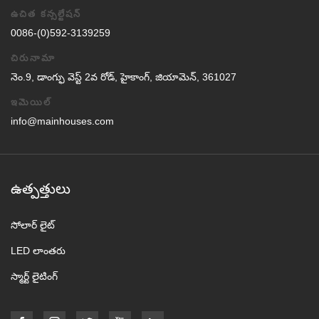
ఉచిత కన్సల్టేషన్
0086-(0)592-3139259
చిరునామా
నెం.9, డాంగ్ఫు వెస్ట్ 2వ రోడ్, హైకాంగ్, జియామెన్, 361027
ఇమెయిల్
info@mainhouses.com
ఉత్పత్తులు
సోలార్ లైట్
LED లాంతరు
స్మార్ట్ లైటింగ్