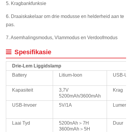
5. Kragbankfunksie
6. Draaiskakelaar om drie modusse en helderheid aan te
pas.
7. Asemhalingsmodus, Vlammodus en Verdoofmodus
Spesifikasie
Drie-Lem Liggids
Lamp
Battery
Litium-Ioon
USB-Uits
Kapasiteit
3,7V
Krag
5200mAh/3600mAh
USB-Invoer
5V/1A
Lumen
Laai Tyd
5200nAh＞7H
Duur
3600mAh＞5H