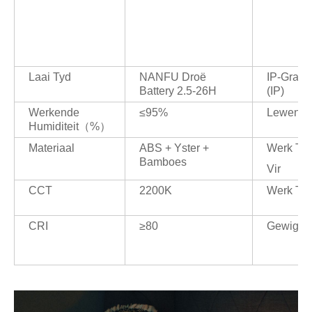
Laai Tyd
NANFU Droë
IP-Graad
Battery 2.5-26H
(IP)
Werkende
≤95%
Lewensd
Humiditeit（%）
Materiaal
ABS + Yster +
Werk Te
Bamboes
Vir
CCT
2200K
Werk Te
CRI
≥80
Gewig