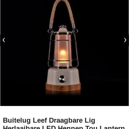
Buitelug Leef Draagbare Lig
Herlaaibare LED Hennep Tou Lantern