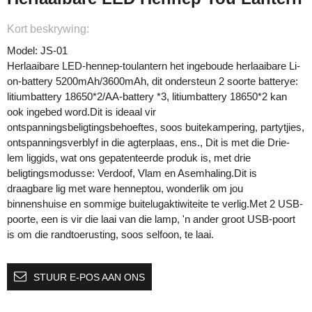
Kort beskrywing:
Model: JS-01
Herlaaibare LED-hennep-toulantern het ingeboude herlaaibare Li-
on-battery 5200mAh/3600mAh, dit ondersteun 2 soorte batterye:
litiumbattery 18650*2/AA-battery *3, litiumbattery 18650*2 kan
ook ingebed word.Dit is ideaal vir
ontspanningsbeligtingsbehoeftes, soos buitekampering, partytjies,
ontspanningsverblyf in die agterplaas, ens., Dit is met die Drie-
lem liggids, wat ons gepatenteerde produk is, met drie
beligtingsmodusse: Verdoof, Vlam en Asemhaling.Dit is
draagbare lig met ware henneptou, wonderlik om jou
binnenshuise en sommige buitelugaktiwiteite te verlig.Met 2 USB-
poorte, een is vir die laai van die lamp, 'n ander groot USB-poort
is om die randtoerusting, soos selfoon, te laai.
STUUR E-POS AAN ONS