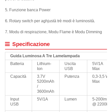
5. Funzione banca Power
6. Rotary switch per aghjustà trè modi è luminosità.
7. Modu di respirazione, Modu Flame è Modu Dimming
Specificazione
Guida Luminosa A Tre Lame
Lampada
Batteria
Lithium-
Uscita
5V/1A
Ion
USB
Max
Capacità
3.7V
Putenza
0,3-3,5 W
5200mAh
Max
/
3600mAh
Input
5V/1A
Lumen
5-200lm
USB
@ 2200k