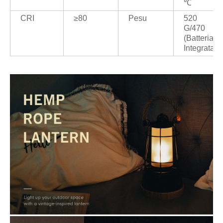
℃
CRI
≥80
Pesu
520
G/470
(batteria
Integrata)