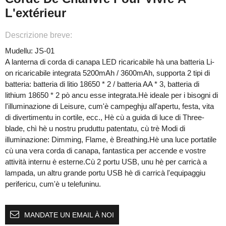
L'extérieur
Descrizione breve:
Mudellu: JS-01
A lanterna di corda di canapa LED ricaricabile hà una batteria Li-
on ricaricabile integrata 5200mAh / 3600mAh, supporta 2 tipi di
batteria: batteria di litio 18650 * 2 / batteria AA * 3, batteria di
lithium 18650 * 2 pò ancu esse integrata.Hè ideale per i bisogni di
l'illuminazione di Leisure, cum'è campeghju all'apertu, festa, vita
di divertimentu in cortile, ecc., Hè cù a guida di luce di Three-
blade, chì hè u nostru pruduttu patentatu, cù trè Modi di
illuminazione: Dimming, Flame, è Breathing.Hè una luce portatile
cù una vera corda di canapa, fantastica per accende e vostre
attività internu è esterne.Cù 2 portu USB, unu hè per carricà a
lampada, un altru grande portu USB hè di carricà l'equipaggiu
perifericu, cum'è u telefuninu.
MANDATE UN EMAIL À NOI