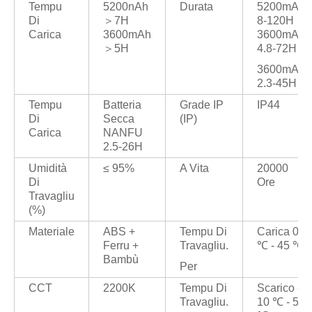
Tempu
5200nAh
Durata
5200mAh
Di
＞7H
8-120H
Carica
3600mAh
3600mAh
＞5H
4.8-72H
3600mAh
2.3-45H
Tempu
Batteria
Grade IP
IP44
Di
Secca
(IP)
Carica
NANFU
2.5-26H
Umidità
≤ 95%
A Vita
20000
Di
Ore
Travagliu
(%)
Materiale
ABS +
Tempu Di
Carica 0
Ferru +
Travagliu.
℃ - 45 ℃
Bambù
Per
CCT
2200K
Tempu Di
Scarico -
Travagliu.
10 ℃ - 50