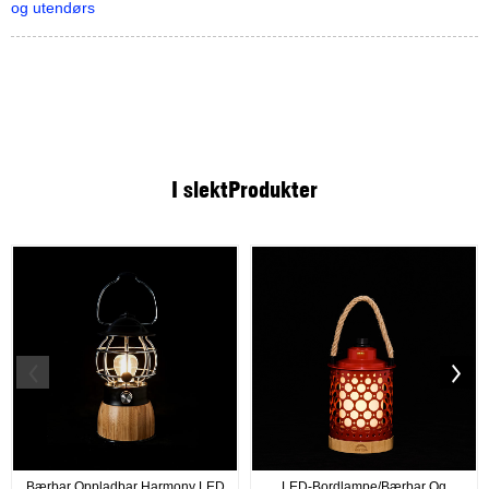
og utendørs
I slekt
Produkter
Bærbar Oppladbar Harmony LED
LED-Bordlampe/bærbar Og