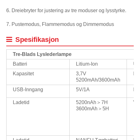
6. Dreiebryter for justering av tre moduser og lysstyrke.
7. Pustemodus, Flammemodus og Dimmemodus
Spesifikasjon
Tre-Blads Lysleder
Lampe
Batteri
Litium-Ion
US
Kapasitet
3,7V
Ma
5200mAh/3600mAh
USB-Inngang
5V/1A
Lu
Ladetid
5200nAh＞7H
Va
3600mAh＞5H