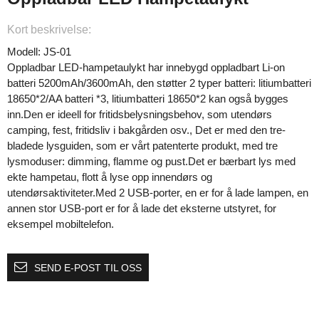
Kort beskrivelse:
Modell: JS-01
Oppladbar LED-hampetaulykt har innebygd oppladbart Li-on
batteri 5200mAh/3600mAh, den støtter 2 typer batteri: litiumbatteri
18650*2/AA batteri *3, litiumbatteri 18650*2 kan også bygges
inn.Den er ideell for fritidsbelysningsbehov, som utendørs
camping, fest, fritidsliv i bakgården osv., Det er med den tre-
bladede lysguiden, som er vårt patenterte produkt, med tre
lysmoduser: dimming, flamme og pust.Det er bærbart lys med
ekte hampetau, flott å lyse opp innendørs og
utendørsaktiviteter.Med 2 USB-porter, en er for å lade lampen, en
annen stor USB-port er for å lade det eksterne utstyret, for
eksempel mobiltelefon.
SEND E-POST TIL OSS