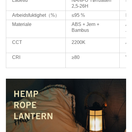
Ladetid
NANFU Tørrbatteri
IP-
2,5-26H
Arbeidsfuktighet（%）
≤95 %
Le
Materiale
ABS + Jern +
Ar
Bambus
Til
CCT
2200K
Ar
CRI
≥80
Ve