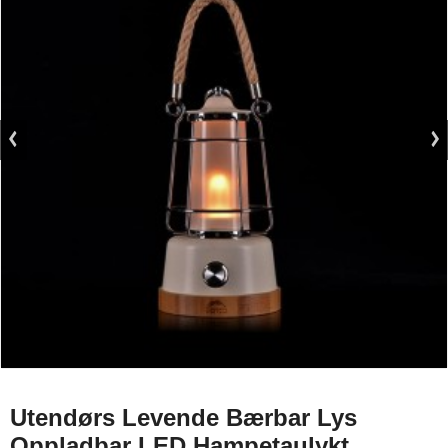
Utendørs Levende Bærbar Lys
Oppladbar LED Hampetaulykt