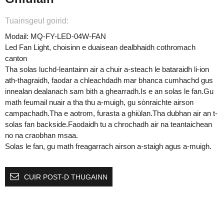
Tuairisgeul goirid:
Modail: MQ-FY-LED-04W-FAN
Led Fan Light, choisinn e duaisean dealbhaidh cothromach
canton
Tha solas luchd-leantainn air a chuir a-steach le bataraidh li-ion
ath-thagraidh, faodar a chleachdadh mar bhanca cumhachd gus
innealan dealanach sam bith a ghearradh.Is e an solas le fan.Gu
math feumail nuair a tha thu a-muigh, gu sònraichte airson
campachadh.Tha e aotrom, furasta a ghiùlan.Tha dubhan air an t-
solas fan backside.Faodaidh tu a chrochadh air na teantaichean
no na craobhan msaa.
Solas le fan, gu math freagarrach airson a-staigh agus a-muigh.
CUIR POST-D THUGAINN