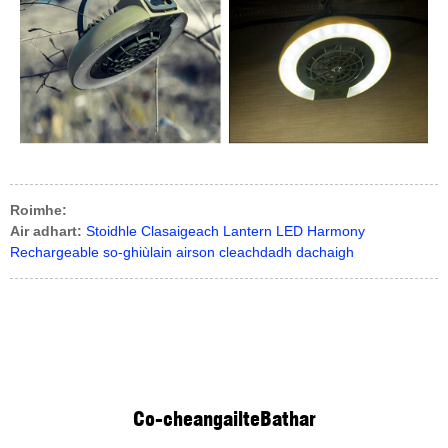
Roimhe:
Air adhart:
Stoidhle Clasaigeach Lantern LED Harmony
Rechargeable so-ghiùlain airson cleachdadh dachaigh
Co-cheangailte
Bathar