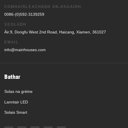
COMHAIRLEACHADH AN-ASGAIDH
0086-(0)592-3139259
SEOLADH
Àir.9, Dongfu West 2nd Road, Haicang, Xiamen, 361027
EMAIL
info@mainhouses.com
Bathar
Solas na grèine
Lanntair LED
Solais Smart