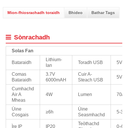
Mion-fhiosrachadh toraidh
Bhideo
Bathar Tags
Sònrachadh
Solas Fan
Lithium-
Bataraidh
Toradh USB
5V/1
Ian
Comas
3.7V
Cuir A-
5V/1
Bataraidh
6000mAH
Steach USB
Cumhachd
Air A
4W
Lumen
70/1
Mheas
Ùine
Ùine
≥6h
5-32
Cosgais
Seasmhachd
Teòthachd
Ìre IP
IP20
0-45