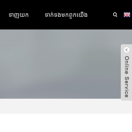
ទាញយក
ទាក់ទង​មក​ពួក​យើង