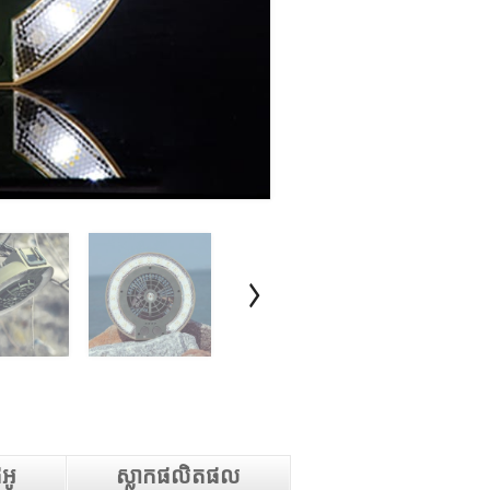
េអូ
ស្លាកផលិតផល