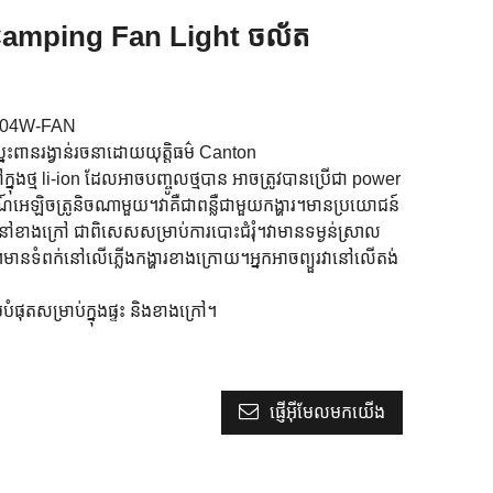
Camping Fan Light ចល័ត
D-04W-FAN
ះពានរង្វាន់រចនាដោយយុត្តិធម៌ Canton
្នុងថ្ម li-ion ដែលអាចបញ្ចូលថ្មបាន អាចត្រូវបានប្រើជា power
អេឡិចត្រូនិចណាមួយ។វាគឺជាពន្លឺជាមួយកង្ហារ។មានប្រយោជន៍
ៅខាងក្រៅ ជាពិសេសសម្រាប់ការបោះជំរុំ។វាមានទម្ងន់ស្រាល
ានទំពក់នៅលើភ្លើងកង្ហារខាងក្រោយ។អ្នកអាចព្យួរវានៅលើតង់
មបំផុតសម្រាប់ក្នុងផ្ទះ និងខាងក្រៅ។
ផ្ញើអ៊ីមែលមកយើង