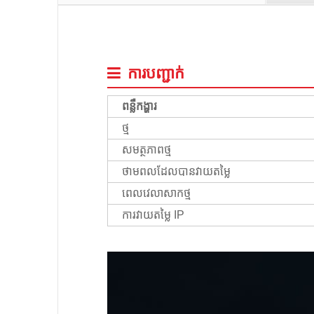
ការបញ្ជាក់
ពន្លឺកង្ហារ
ថ្ម
សមត្ថភាពថ្ម
ថាមពលដែលបានវាយតម្លៃ
ពេលវេលាសាកថ្ម
ការវាយតម្លៃ IP