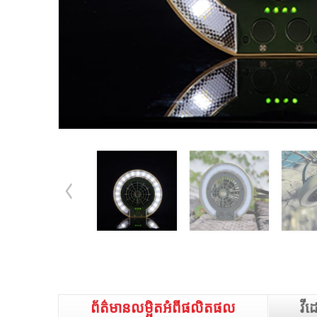
ព័ត៌មានលម្អិតអំពីផលិតផល
វីដ