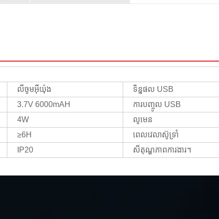
លីចូមអ៊ីយ៉ុង
ទិន្នផល USB
3.7V 6000mAH
ការបញ្ចូល USB
4W
លូមេន
≥6H
ពេលវេលាស៊ូទ្រាំ
IP20
សីតុណ្ហភាពការងារ។