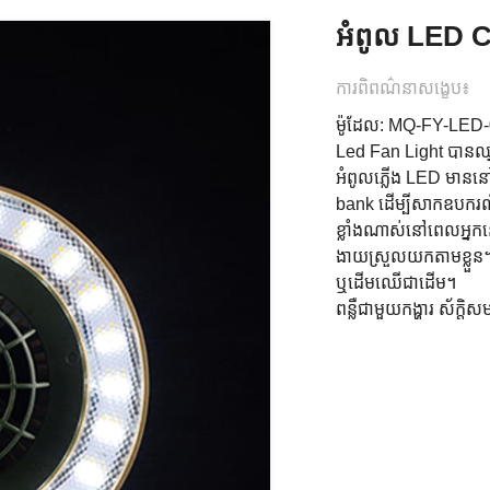
អំពូល LED 
ការពិពណ៌នាសង្ខេប៖
ម៉ូដែល: MQ-FY-LE
Led Fan Light បានឈ្ន
អំពូលភ្លើង LED មាននៅក
bank ដើម្បីសាកឧបករណ៍
ខ្លាំងណាស់នៅពេលអ្នកន
ងាយស្រួលយកតាមខ្លួន។ម
ឬដើមឈើជាដើម។
ពន្លឺជាមួយកង្ហារ ស័ក្តិស