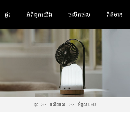
ផ្ទះ
អំពី​ពួក​យើង
ផលិតផល
ព័ត៌មាន
ផ្ទះ
ផលិតផល
អំពូល LED