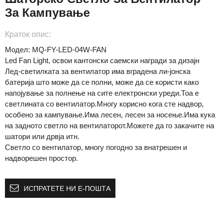
За Кампување
Краток опис:
Модел: MQ-FY-LED-04W-FAN
Led Fan Light, освои кантонски саемски награди за дизајн
Лед-светилката за вентилатор има вградена ли-јонска
батерија што може да се полни, може да се користи како
напојување за полнење на сите електронски уреди.Тоа е
светлината со вентилатор.Многу корисно кога сте надвор,
особено за кампување.Има лесен, лесен за носење.Има кука
на задното светло на вентилаторот.Можете да го закачите на
шатори или дрвја итн.
Светло со вентилатор, многу погодно за внатрешен и
надворешен простор.
ИСПРАТЕТЕ НИ Е-ПОШТА