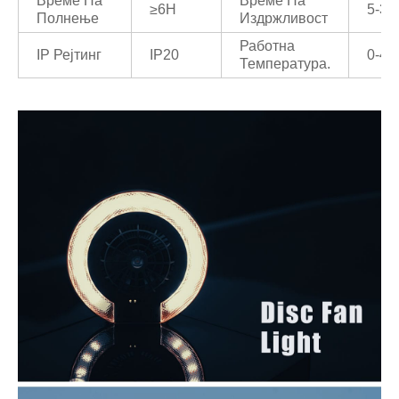
Време На
Време На
≥6H
5-32
Полнење
Издржливост
Работна
IP Рејтинг
IP20
0-4
Температура.