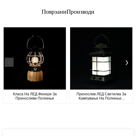
Поврзани
Производи
Класа На ЛЕД Фенери За
Пренослив ЛЕД Светилка За
Преносливи Полнење
Кампување На Полнење...
Хармонија...