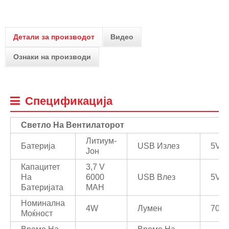
Детали за производот
Видео
Ознаки на производи
Спецификација
Светло На Вентилаторот
Литиум-
Батерија
USB Излез
5V/1
Јон
Капацитет
3,7 V
На
6000
USB Влез
5V/1
Батеријата
MAH
Номинална
4W
Лумен
70/1
Моќност