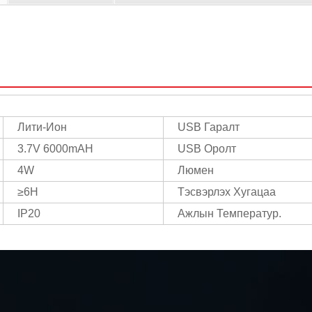
Лити-Ион
USB Гаралт
3.7V 6000mAH
USB Оролт
4W
Люмен
≥6H
Тэсвэрлэх Хугацаа
IP20
Ажлын Температур.