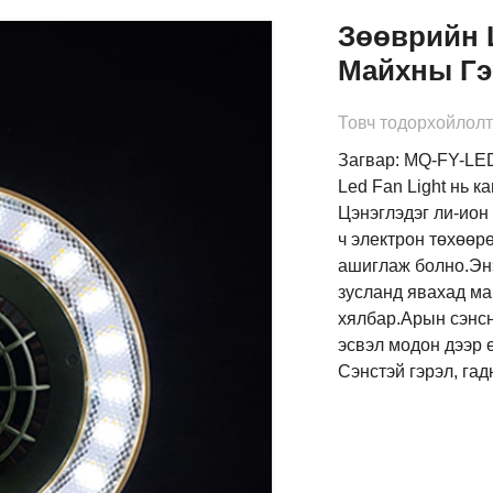
Зөөврийн 
Майхны Гэ
Товч тодорхойлолт
Загвар: MQ-FY-L
Led Fan Light нь 
Цэнэглэдэг ли-ион
ч электрон төхөөр
ашиглаж болно.Энэ
зусланд явахад ма
хялбар.Арын сэнсн
эсвэл модон дээр 
Сэнстэй гэрэл, га