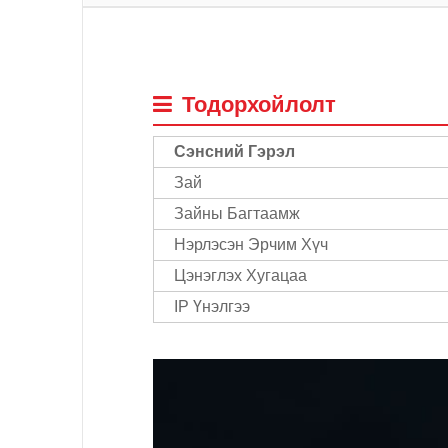
Тодорхойлолт
Сэнсний Гэрэл
Зай
Зайны Багтаамж
Нэрлэсэн Эрчим Хүч
Цэнэглэх Хугацаа
IP Үнэлгээ