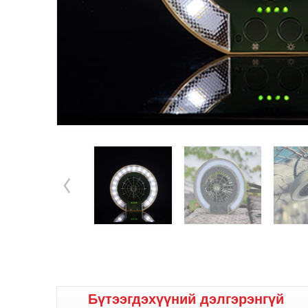
Бүтээгдэхүүний дэлгэрэнгүй