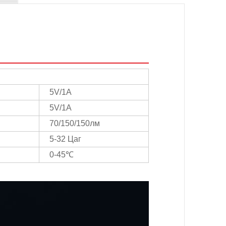
5V/1A
5V/1A
70/150/150лм
5-32 Цаг
0-45℃