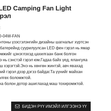
LED Camping Fan Light
рэл
:
ED-04W-FAN
кантоны үзэсгэлэнгийн дизайны шагналыг хүртсэн
 батерейнд суурилуулсан LED фен гэрэл нь ямар
өмжийг цэнэглэхэд цахилгаан банк болгон
 нь сэнстэй гэрэл юм.Гадаа байх үед, ялангуяа
ш хэрэгтэй.Энэ нь хөнгөн жинтэй, авч явахад
ий гэрэл дээр дэгээ байдаг.Та үүнийг майхан
өлгөх боломжтой.
дна болон дотор ашиглахад маш тохиромжтой.
БИДЭН РҮҮ ИМЭЙЛ ИЛГЭЭНЭ ҮҮ