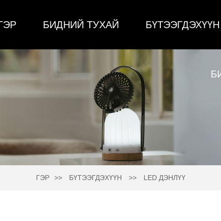
ГЭР
БИДНИЙ ТУХАЙ
БҮТЭЭГДЭХҮҮН
Б
ГЭР
БҮТЭЭГДЭХҮҮН
LED ДЭНЛҮҮ