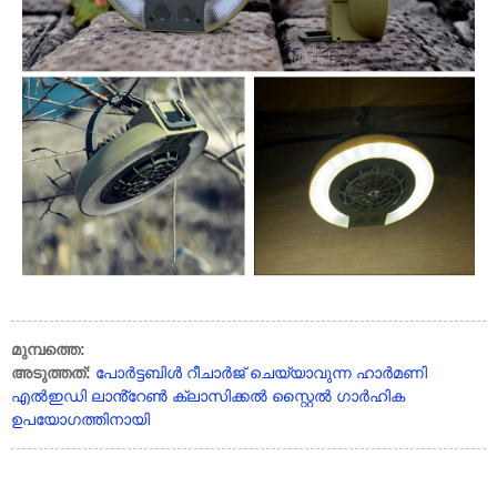
മുമ്പത്തെ:
അടുത്തത്:
പോർട്ടബിൾ റീചാർജ് ചെയ്യാവുന്ന ഹാർമണി
എൽഇഡി ലാൻ്റേൺ ക്ലാസിക്കൽ സ്റ്റൈൽ ഗാർഹിക
ഉപയോഗത്തിനായി