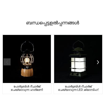
ബന്ധപ്പെട്ട
ഉൽപ്പന്നങ്ങൾ
പോർട്ടബിൾ റീചാർജ്
പോർട്ടബിൾ റീചാർജ്
ചെയ്യാവുന്ന ഹാർമണി
ചെയ്യാവുന്ന LED ക്യാമ്പിംഗ്
എൽഇഡി ലാൻ്റേൺ ക്ലാസ്...
ലൈറ്റ് ലാൻ്റേൺ...