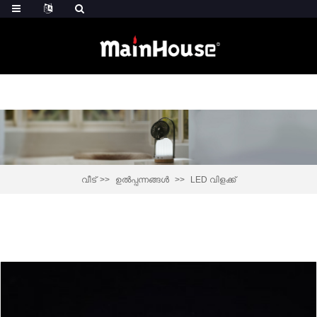
വീട്
ഉൽപ്പന്നങ്ങൾ
LED വിളക്ക്