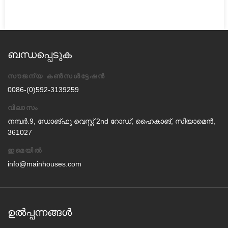
ബന്ധപ്പെടുക
സൗജന്യ കൺസൾട്ടേഷൻ
0086-(0)592-3139259
വിലാസം
നമ്പർ.9, ഡോങ്ഫു വെസ്റ്റ് 2nd റോഡ്, ഹൈകാങ്, സിയാമെൻ,
361027
ഇമെയിൽ
info@mainhouses.com
ഉൽപ്പന്നങ്ങൾ