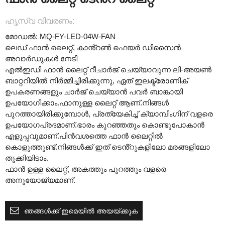
ഹൃസ്വ വിവരണം:
മോഡൽ: MQ-FY-LED-04W-FAN
ലെഡ് ഫാൻ ലൈറ്റ്, കാൻ്റൺ ഫെയർ ഡിസൈൻ
അവാർഡുകൾ നേടി
എൽഇഡി ഫാൻ ലൈറ്റ് റീചാർജ് ചെയ്യാവുന്ന ലി-അയൺ
ബാറ്ററിയിൽ നിർമ്മിച്ചിരിക്കുന്നു, ഏത് ഇലക്ട്രോണിക്
ഉപകരണങ്ങളും ചാർജ് ചെയ്യാൻ പവർ ബാങ്കായി
ഉപയോഗിക്കാം.ഫാനുള്ള ലൈറ്റ് ആണ്.നിങ്ങൾ
പുറത്തായിരിക്കുമ്പോൾ, പ്രത്യേകിച്ച് ക്യാമ്പിംഗിന് വളരെ
ഉപയോഗപ്രദമാണ്.ഭാരം കുറഞ്ഞതും കൊണ്ടുപോകാൻ
എളുപ്പവുമാണ്.പിൻവശത്തെ ഫാൻ ലൈറ്റിൽ
കൊളുത്തുണ്ട്.നിങ്ങൾക്ക് ഇത് ടെൻ്റുകളിലോ മരങ്ങളിലോ
തൂക്കിയിടാം.
ഫാൻ ഉള്ള ലൈറ്റ്, അകത്തും പുറത്തും വളരെ
അനുയോജ്യമാണ്.
ഞങ്ങൾക്ക് ഇമെയിൽ അയയ്ക്കുക