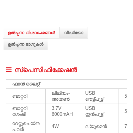
ഉൽപ്പന്ന വിശദാംശങ്ങൾ
വീഡിയോ
ഉൽപ്പന്ന ടാഗുകൾ
സ്പെസിഫിക്കേഷൻ
ഫാൻ ലൈറ്റ്
ലിഥിയം-
USB
ബാറ്ററി
5V/
അയൺ
ഔട്ട്പുട്ട്
ബാറ്ററി
3.7V
USB
5V/
ശേഷി
6000mAH
ഇൻപുട്ട്
റേറ്റുചെയ്ത
4W
ല്യൂമെൻ
70/
പവർ