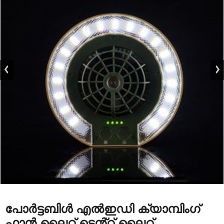
പോർട്ടബിൾ എൽഇഡി ക്യാമ്പിംഗ്
ഫാൻ ലൈറ്റ് ടെൻ്റ് ലൈറ്റ്