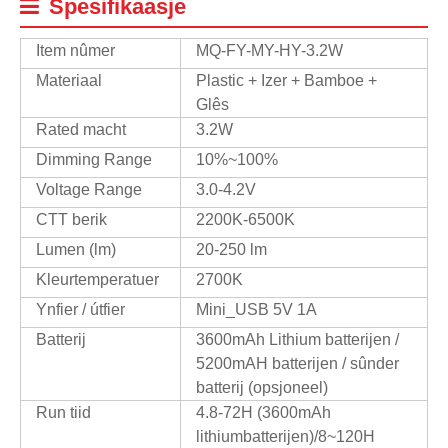
Spesifikaasje
Item nûmer
MQ-FY-MY-HY-3.2W
Materiaal
Plastic + Izer + Bamboe +
Glês
Rated macht
3.2W
Dimming Range
10%~100%
Voltage Range
3.0-4.2V
CTT berik
2200K-6500K
Lumen (lm)
20-250 lm
Kleurtemperatuer
2700K
Ynfier / útfier
Mini_USB 5V 1A
Batterij
3600mAh Lithium batterijen /
5200mAH batterijen / sûnder
batterij (opsjoneel)
Run tiid
4.8-72H (3600mAh
lithiumbatterijen)/8~120H