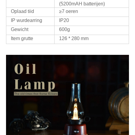
(5200mAH batterijen)
Oplaad tiid
≥7 oeren
IP wurdearring
IP20
Gewicht
600g
Item grutte
126 * 280 mm