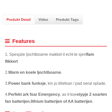
Produkt Detail
Video
Produkt Tags
Features
1. Spesjale ljochtboarne makket it echt te sjen
flam
flikkert
2.
Warm en koele ljochtboarne
.
3.
Power bank funksje
, kin jo tillefoan / pad oeral oplade.
4.
Perfekt ark foar Emergency
, as it koe
stypje 2 soarten
fan
batterijen
,
lithium batterijen of AA batterijen
.