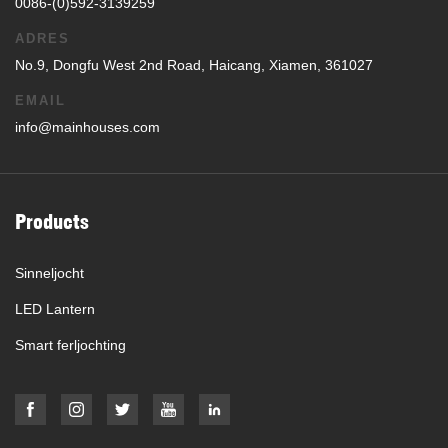
0086-(0)592-3139259
ADRES
No.9, Dongfu West 2nd Road, Haicang, Xiamen, 361027
EMAIL
info@mainhouses.com
Products
Sinneljocht
LED Lantern
Smart ferljochting