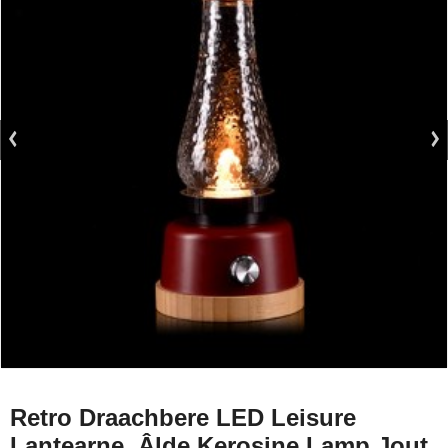
Retro Draachbere LED Leisure
Lantearne, Âlde Kerosine Lamp Jout