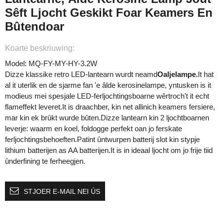
Sêft Ljocht Geskikt Foar Keamers En
Bûtendoar
Koarte beskriuwing:
Model: MQ-FY-MY-HY-3.2W
Dizze klassike retro LED-lantearn wurdt neamd
Oaljelampe.
It hat
al it uterlik en de sjarme fan 'e âlde kerosinelampe, yntusken is it
modieus mei spesjale LED-ferljochtingsboarne wêrtroch't it echt
flameffekt leveret.It is draachber, kin net allinich keamers fersiere,
mar kin ek brûkt wurde bûten.Dizze lantearn kin 2 ljochtboarnen
leverje: waarm en koel, foldogge perfekt oan jo ferskate
ferljochtingsbehoeften.Patint ûntwurpen batterij slot kin stypje
lithium batterijen as AA batterijen.It is in ideaal ljocht om jo frije tiid
ûnderfining te ferheegjen.
STJOER E-MAIL NEI ÚS