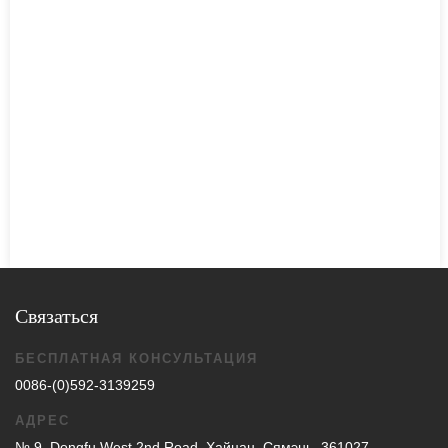
Связаться
БЕСПЛАТНАЯ КОНСУЛЬТАЦИЯ
0086-(0)592-3139259
АДРЕС
№ 9, Dongfu West 2nd Road, Хайцан, Сямэнь, 361027