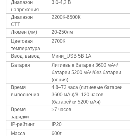
Диапазон
3,0-4,2 В
напряжения
Диапазон
2200К-6500К
СТТ
Люмен (лм)
20-250лм
Цветовая
2700К
температура
Ввод, вывод
Мини_USB 5В 1А
Батарея
Литиевые батареи 3600 мАч/
батареи 5200 мАч/без батареи
(опция)
Время
4,8–72 часа (литиевые батареи
выполнения
3600 мАч)/8–120 часов
(батарейки 5200 мАч)
Время
≥7 часов
зарядки
IP-рейтинг
IP20
Масса
600г