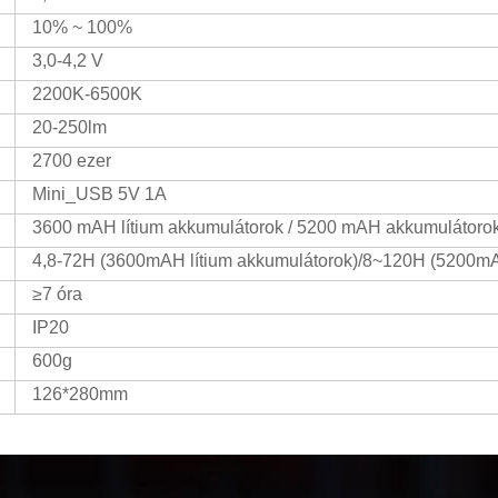
10% ~ 100%
3,0-4,2 V
2200K-6500K
20-250lm
2700 ezer
Mini_USB 5V 1A
3600 mAH lítium akkumulátorok / 5200 mAH akkumulátorok /
4,8-72H (3600mAH lítium akkumulátorok)/8~120H (5200m
≥7 óra
IP20
600g
126*280mm