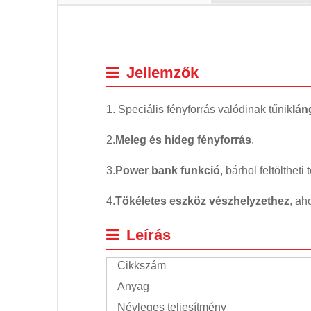
Jellemzők
1. Speciális fényforrás valódinak tűnik
lán
2.
Meleg és hideg fényforrás
.
3.
Power bank funkció
, bárhol feltöltheti 
4.
Tökéletes eszköz vészhelyzethez
, ah
Leírás
Cikkszám
Anyag
Névleges teljesítmény