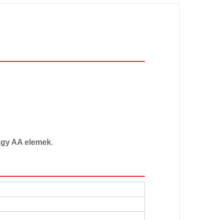
agy AA elemek
.