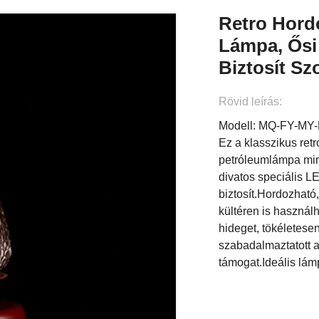
Retro Hord
Lámpa, Ősi
Biztosít Sz
Rövid leírás:
Modell: MQ-FY-MY
Ez a klasszikus ret
petróleumlámpa min
divatos speciális L
biztosít.Hordozható
kültéren is használh
hideget, tökéletese
szabadalmaztatott a
támogat.Ideális lá