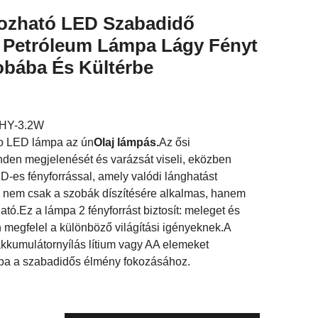
ozható LED Szabadidő
 Petróleum Lámpa Lágy Fényt
obába És Kültérbe
-HY-3.2W
ro LED lámpa az ún
Olaj lámpás.
Az ősi
den megjelenését és varázsát viseli, eközben
ED-es fényforrással, amely valódi lánghatást
, nem csak a szobák díszítésére alkalmas, hanem
ató.Ez a lámpa 2 fényforrást biztosít: meleget és
n megfelel a különböző világítási igényeknek.A
kkumulátornyílás lítium vagy AA elemeket
mpa a szabadidős élmény fokozásához.