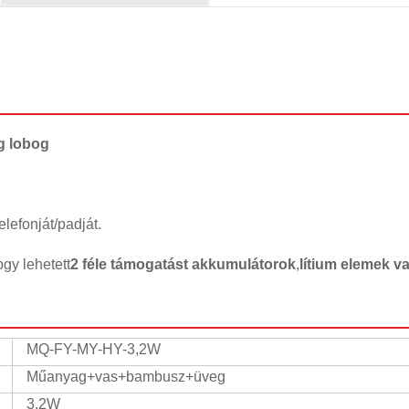
g lobog
telefonját/padját.
ogy lehetett
2 féle támogatást
akkumulátorok
,
lítium elemek v
MQ-FY-MY-HY-3,2W
Műanyag+vas+bambusz+üveg
3,2W