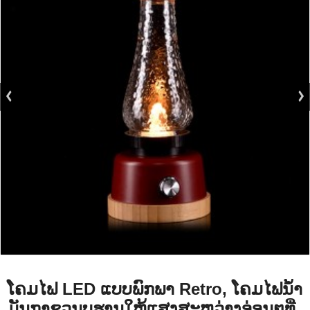
ໂຄມໄຟ LED ແບບພົກພາ Retro, ໂຄມໄຟນ້ຳ
ມັນກາຊວນບູຮານໃຫ້ແສງສະຫວ່າງອ່ອນໆທີ່