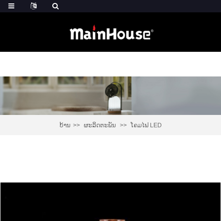
ບ້ານ
ຜະລິດຕະພັນ
ໂຄມໄຟ LED