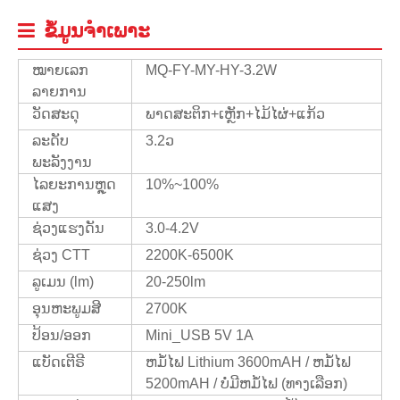
ຂໍ້ມູນຈໍາເພາະ
ໝາຍເລກ
MQ-FY-MY-HY-3.2W
ລາຍການ
ວັດສະດຸ
ພາດສະຕິກ+ເຫຼັກ+ໄມ້ໄຜ່+ແກ້ວ
ລະດັບ
3.2ວ
ພະລັງງານ
ໄລຍະການຫຼຸດ
10%~100%
ແສງ
ຊ່ວງແຮງດັນ
3.0-4.2V
ຊ່ວງ CTT
2200K-6500K
ລູເມນ (lm)
20-250lm
ອຸນຫະພູມສີ
2700K
ປ້ອນ/ອອກ
Mini_USB 5V 1A
ແບັດເຕີຣີ
ຫມໍ້ໄຟ Lithium 3600mAH / ຫມໍ້ໄຟ
5200mAH / ບໍ່ມີຫມໍ້ໄຟ (ທາງເລືອກ)