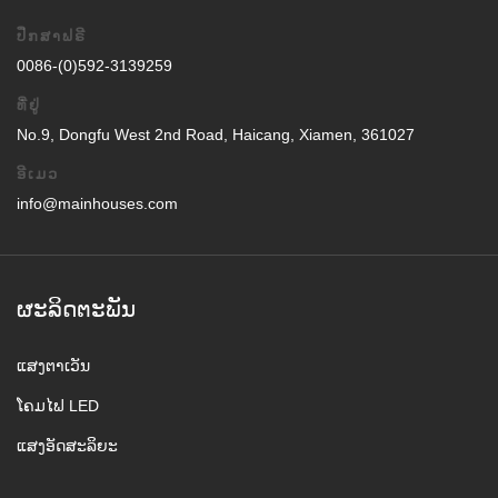
ປຶກສາຟຣີ
0086-(0)592-3139259
ທີ່ຢູ່
No.9, Dongfu West 2nd Road, Haicang, Xiamen, 361027
ອີເມວ
info@mainhouses.com
ຜະລິດຕະພັນ
ແສງຕາເວັນ
ໂຄມໄຟ LED
ແສງອັດສະລິຍະ