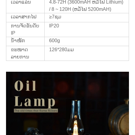
ເວລາແລ່ນ
4.8-72H (3600mAH ຫມໍ້ໄຟ Lithium)
/ 8 ~ 120H (ຫມໍ້ໄຟ 5200mAH)
ເວລາສາກໄຟ
≥7ຊມ
ການຈັດອັນດັບ
IP20
IP
ນ້ຳໜັກ
600g
ຂະໜາດ
126*280ມມ
ລາຍການ