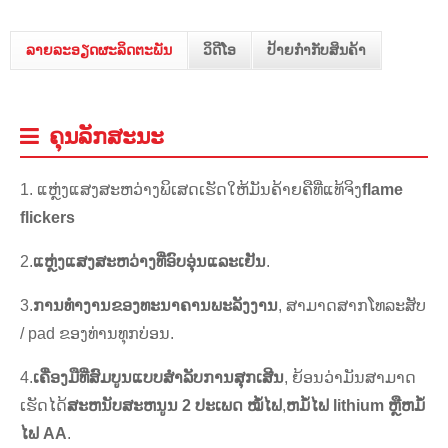
ລາຍລະອຽດຜະລິດຕະພັນ
ວິດີໂອ
ປ້າຍກຳກັບສິນຄ້າ
ຄຸນ​ລັກ​ສະ​ນະ
1. ແຫຼ່ງແສງສະຫວ່າງພິເສດເຮັດໃຫ້ມັນຄ້າຍຄືທີ່ແທ້ຈິງ
flame
flickers
2.
ແຫຼ່ງແສງສະຫວ່າງທີ່ອົບອຸ່ນແລະເຢັນ
.
3.
ການທໍາງານຂອງທະນາຄານພະລັງງານ
, ສາ​ມາດ​ສາກ​ໂທລະ​ສັບ
/ pad ຂອງ​ທ່ານ​ທຸກ​ບ່ອນ​.
4.
ເຄື່ອງມືທີ່ສົມບູນແບບສໍາລັບການສຸກເສີນ
, ຍ້ອນວ່າມັນສາມາດ
ເຮັດໄດ້
ສະ​ຫນັບ​ສະ​ຫນູນ 2 ປະ​ເພດ​
ໝໍ້ໄຟ
,
ຫມໍ້ໄຟ lithium ຫຼືຫມໍ້
ໄຟ AA
.