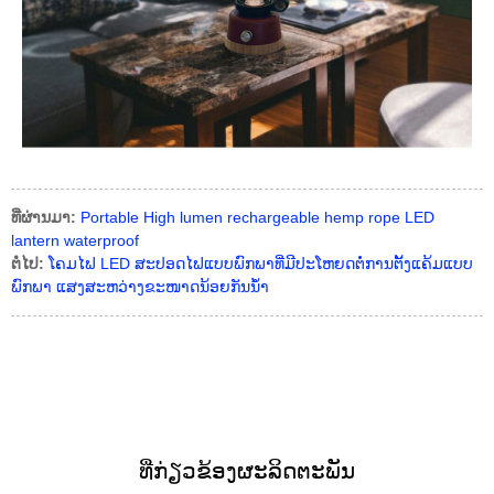
ທີ່ຜ່ານມາ:
Portable High lumen rechargeable hemp rope LED
lantern waterproof
ຕໍ່ໄປ:
ໂຄມໄຟ LED ສະປອດໄຟແບບພົກພາທີ່ມີປະໂຫຍດຕໍ່ການຕັ້ງແຄ້ມແບບ
ພົກພາ ແສງສະຫວ່າງຂະໜາດນ້ອຍກັນນ້ຳ
ທີ່ກ່ຽວຂ້ອງ
ຜະລິດຕະພັນ