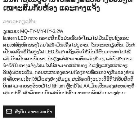
ເໝາະສົມກັບຫ້ອງ ແລະກາງແຈ້ງ
ລາຍ​ລະ​ອຽດ​ສັ້ນ​:
ຮູບແບບ: MQ-FY-MY-HY-3.2W
lantern LED retro ຄລາສສິກນີ້ແມ່ນເອີ້ນວ່າ
ໂຄມໄຟ.
ມັນມີຮູບຊົງແລະ
ສະເໜ່ທັງໝົດຂອງໂຄມໄຟນ້ຳມັນເຊື້ອໄຟບູຮານ, ໃນຂະນະດຽວກັນ, ມັນກໍ່
ເປັນແຟຊັ່ນທີ່ມີແຫຼ່ງໄຟ LED ພິເສດເຊິ່ງເຮັດໃຫ້ມັນມີຜົນມາຈາກໄຟໄໝ້
ແທ້.ມັນເປັນແບບພົກພາ, ບໍ່ພຽງແຕ່ສາມາດຕົກແຕ່ງຫ້ອງ, ແຕ່ຍັງສາມາດ
ນໍາໃຊ້ໃນກາງແຈ້ງ.ໂຄມໄຟນີ້ສາມາດສະຫນອງ 2 ແຫຼ່ງແສງສະຫວ່າງ:
ອົບອຸ່ນແລະເຢັນ, ຕອບສະຫນອງຄວາມຕ້ອງການທີ່ແຕກຕ່າງກັນຂອງທ່ານ
ສໍາລັບການເຮັດໃຫ້ມີແສງຢ່າງສົມບູນ.ສະລັອດຕິງແບດເຕີຣີທີ່ໄດ້ຮັບສິດທິ
ບັດສາມາດຮອງຮັບຫມໍ້ໄຟ lithium ຫຼືຫມໍ້ໄຟ AA.ມັນເປັນແສງສະຫວ່າງທີ່
ເຫມາະສົມສໍາລັບການຍົກລະດັບປະສົບການການພັກຜ່ອນຂອງທ່ານ.
ສົ່ງອີເມວຫາພວກເຮົາ