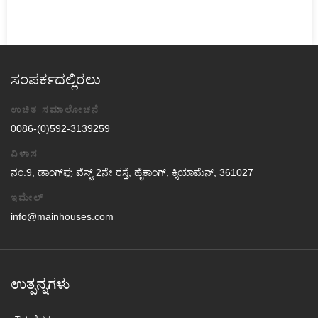
ಸಂಪರ್ಕದಲ್ಲಿರಲು
ಉಚಿತ ಸಮಾಲೋಚನೆ
0086-(0)592-3139259
ವಿಳಾಸ
ನಂ.9, ಡಾಂಗ್‌ಫು ವೆಸ್ಟ್ 2ನೇ ರಸ್ತೆ, ಹೈಕಾಂಗ್, ಕ್ಸಿಯಾಮೆನ್, 361027
ಇಮೇಲ್
info@mainhouses.com
ಉತ್ಪನ್ನಗಳು