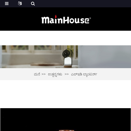
ಮನೆ
ಉತ್ಪನ್ನಗಳು
ಎಲ್ಇಡಿ ಲ್ಯಾಂಟರ್ನ್