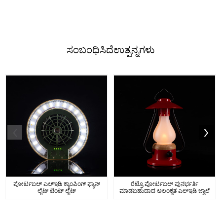
ಸಂಬಂಧಿಸಿದೆ
ಉತ್ಪನ್ನಗಳು
ಪೋರ್ಟಬಲ್ ಎಲ್ಇಡಿ ಕ್ಯಾಂಪಿಂಗ್ ಫ್ಯಾನ್
ರೆಟ್ರೊ ಪೋರ್ಟಬಲ್ ಪುನರ್ಭರ್ತಿ
ಲೈಟ್ ಟೆಂಟ್ ಲೈಟ್
ಮಾಡಬಹುದಾದ ಅಲಂಕೃತ ಎಲ್ಇಡಿ ಜ್ವಾಲೆ
...