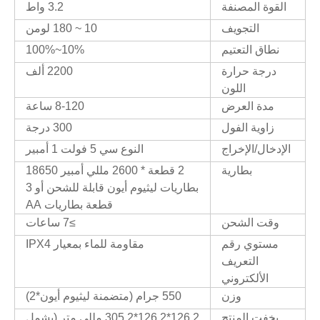
القوة المصنفة
3.2 واط
التجويف
10 ~ 180 لومن
نطاق التعتيم
10%~100%
درجة حرارة
2200 ألف
اللون
مدة العرض
8-120 ساعة
زاوية الفول
300 درجة
الإدخال/الإخراج
النوع سي 5 فولت 1 أمبير
بطارية
2 قطعة * 2600 مللي أمبير 18650
بطاريات ليثيوم أيون قابلة للشحن أو 3
قطعة بطاريات AA
وقت الشحن
≥7 ساعات
مستوي رقم
مقاومة للماء بمعيار IPX4
التعريف
الألكتروني
وزن
550 جرام (متضمنة ليثيوم أيون*2)
يخفت المنتج
126.2*126.2*305.2 مللي متر (يشمل