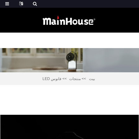
بيت
منتجات
فانوس LED