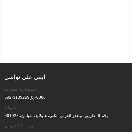
ابقى على تواصل
استشارة مجانية
0086-(0)592-3139259
عنوان
رقم 9، طريق دونغفو الغربي الثاني، هايكانغ، شيامن، 361027
بريد إلكتروني