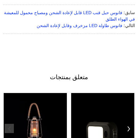
سابق:
فانوس حبل قنب LED قابل لإعادة الشحن ومصباح محمول للمعيشة
في الهواء الطلق
التالي:
فانوس طاولة LED مزخرف وقابل لإعادة الشحن
متعلق ب
منتجات