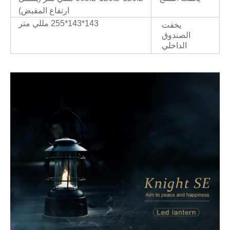
ارتفاع المقبض)
143*143*255 مللي متر
يخفت
الصندوق
الداخلي