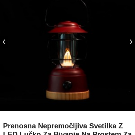
Prenosna Nepremočljiva Svetilka Z
LED Lučko Za Bivanje Na Prostem Za