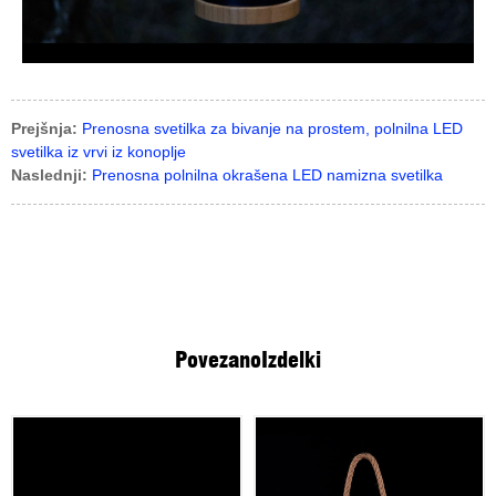
Prejšnja:
Prenosna svetilka za bivanje na prostem, polnilna LED
svetilka iz vrvi iz konoplje
Naslednji:
Prenosna polnilna okrašena LED namizna svetilka
Povezano
Izdelki