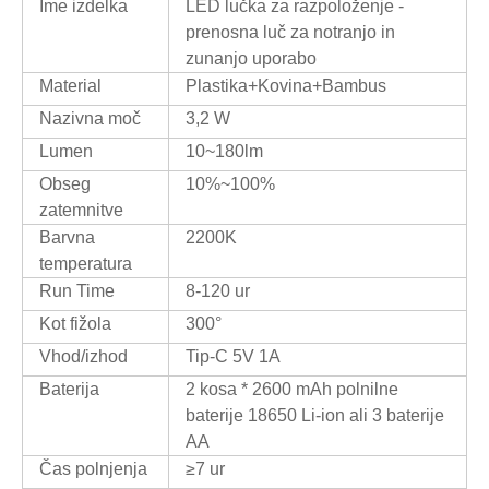
Ime izdelka
LED lučka za razpoloženje -
prenosna luč za notranjo in
zunanjo uporabo
Material
Plastika+Kovina+Bambus
Nazivna moč
3,2 W
Lumen
10~180lm
Obseg
10%~100%
zatemnitve
Barvna
2200K
temperatura
Run Time
8-120 ur
Kot fižola
300°
Vhod/izhod
Tip-C 5V 1A
Baterija
2 kosa * 2600 mAh polnilne
baterije 18650 Li-ion ali 3 baterije
AA
Čas polnjenja
≥7 ur