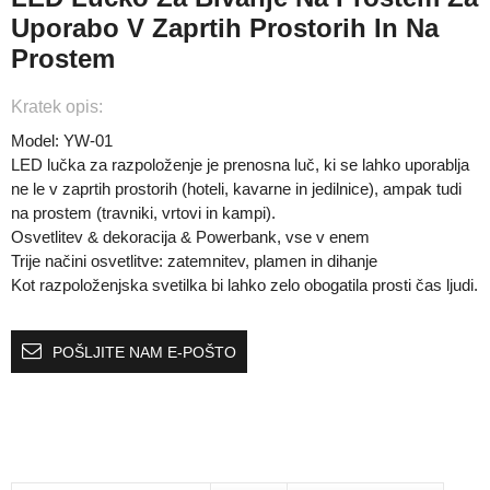
Uporabo V Zaprtih Prostorih In Na
Prostem
Kratek opis:
Model: YW-01
LED lučka za razpoloženje je prenosna luč, ki se lahko uporablja
ne le v zaprtih prostorih (hoteli, kavarne in jedilnice), ampak tudi
na prostem (travniki, vrtovi in ​​kampi).
Osvetlitev & dekoracija & Powerbank, vse v enem
Trije načini osvetlitve: zatemnitev, plamen in dihanje
Kot razpoloženjska svetilka bi lahko zelo obogatila prosti čas ljudi.
POŠLJITE NAM E-POŠTO