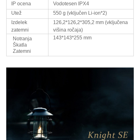
IP ocena
Vodotesen IPX4
Utež
550 g (vključen Li-ion*2)
Izdelek
126,2*126,2*305,2 mm (vključena
zatemni
višina ročaja)
143*143*255 mm
Notranja
Škatla
Zatemni