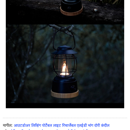
मागील:
आउटडोअर लिव्हिंग पोर्टेबल लाइट रिचार्जेबल एलईडी भांग दोरी कंदील