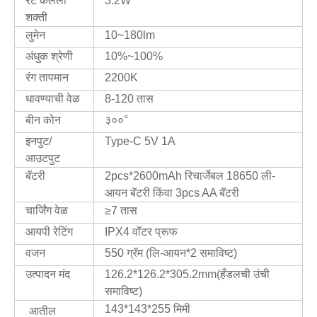
रेट केलेली
3.2W
शक्ती
लुमेन
10~180lm
अंधुक श्रेणी
10%~100%
रंग तापमान
2200K
धावण्याची वेळ
8-120 तास
बीन कोन
३००°
इनपुट/
Type-C 5V 1A
आउटपुट
बॅटरी
2pcs*2600mAh रिचार्जेबल 18650 ली-
आयन बॅटरी किंवा 3pcs AA बॅटरी
चार्जिंग वेळ
≥7 तास
आयपी रेटिंग
IPX4 वॉटर प्रूफ
वजन
550 ग्रॅम (लि-आयन*2 समाविष्ट)
उत्पादन मंद
126.2*126.2*305.2mm(हँडलची उंची
समाविष्ट)
143*143*255 मिमी
आतील