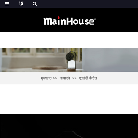
मुख्यपृष्ठ
उत्पादने
एलईडी कंदील