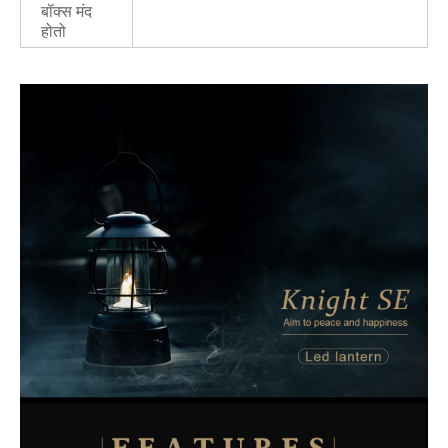
बॉक्स मंद
होतो