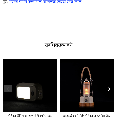
पुढे:
पोर्टेबल रीचार्ज करण्यायोग्य सजवलेला एलईडी टेबल कंदील
संबंधित
उत्पादने
पोर्टेबल कॅम्पिंग सुलभ एलईडी स्पॉटलाइट
आउटडोअर लिव्हिंग पोर्टेबल लाइट रिचार्जेबल