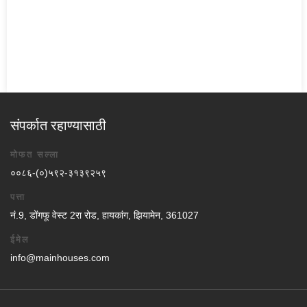
संपर्कात रहाण्यासाठी
मोफत सल्ला
००८६-(०)५९२-३१३९२५९
पत्ता
नं.9, डोंगफू वेस्ट 2रा रोड, हायकांग, झियामेन, 361027
ईमेल
info@mainhouses.com