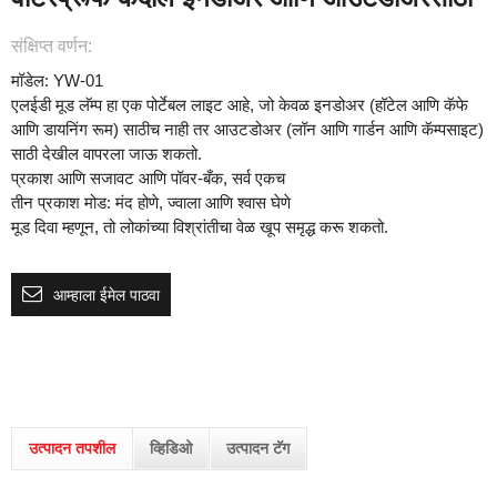
संक्षिप्त वर्णन:
मॉडेल: YW-01
एलईडी मूड लॅम्प हा एक पोर्टेबल लाइट आहे, जो केवळ इनडोअर (हॉटेल आणि कॅफे
आणि डायनिंग रूम) साठीच नाही तर आउटडोअर (लॉन आणि गार्डन आणि कॅम्पसाइट)
साठी देखील वापरला जाऊ शकतो.
प्रकाश आणि सजावट आणि पॉवर-बँक, सर्व एकच
तीन प्रकाश मोड: मंद होणे, ज्वाला आणि श्वास घेणे
मूड दिवा म्हणून, तो लोकांच्या विश्रांतीचा वेळ खूप समृद्ध करू शकतो.
आम्हाला ईमेल पाठवा
उत्पादन तपशील
व्हिडिओ
उत्पादन टॅग