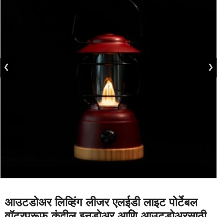
आउटडोअर लिव्हिंग लीजर एलईडी लाइट पोर्टेबल
वॉटरप्रूफ कंदील इनडोअर आणि आउटडोअरसाठी