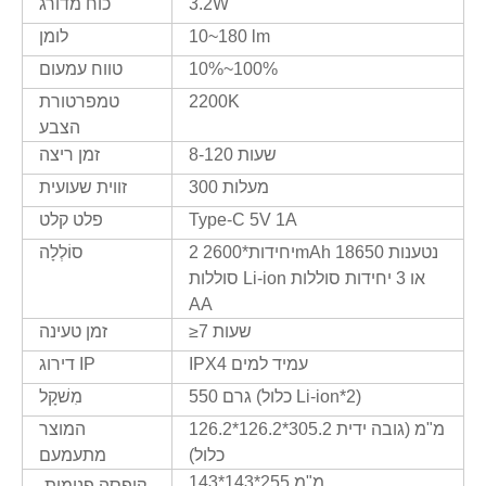
3.2W
כוח מדורג
10~180 lm
לומן
10%~100%
טווח עמעום
2200K
טמפרטורת
הצבע
8-120 שעות
זמן ריצה
300 מעלות
זווית שעועית
Type-C 5V 1A
פלט קלט
2 יחידות*2600mAh נטענות 18650
סוֹלְלָה
סוללות Li-ion או 3 יחידות סוללות
AA
≥7 שעות
זמן טעינה
IPX4 עמיד למים
דירוג IP
550 גרם (כלול Li-ion*2)
מִשׁקָל
126.2*126.2*305.2 מ"מ (גובה ידית
המוצר
כלול)
מתעמעם
143*143*255 מ"מ
קופסה פנימית