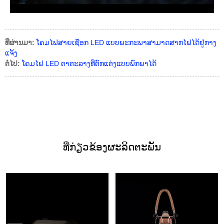
ທີ່ຜ່ານມາ:
ໂຄມໄຟສາຍເຊືອກ LED ແບບພະກະພາສາມາດສາກໄຟໄດ້ຢູ່ກາງ
ແຈ້ງ
ຕໍ່ໄປ:
ໂຄມໄຟ LED ຕາຕະລາງທີ່ຕົກແຕ່ງແບບພົກພາໄດ້
ທີ່ກ່ຽວຂ້ອງ
ຜະລິດຕະພັນ