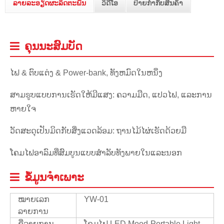
ລາຍລະອຽດຜະລິດຕະພັນ
ວິດີໂອ
ປ້າຍກຳກັບສິນຄ້າ
ຄຸນ​ນະ​ສົມ​ບັດ
ໄຟ & ຕົບແຕ່ງ & Power-bank, ທັງຫມົດໃນຫນຶ່ງ
ສາມຮູບແບບການເຮັດໃຫ້ມີແສງ: ຄວາມມືດ, ແປວໄຟ, ແລະການ
ຫາຍໃຈ
ວັດສະດຸເປັນມິດກັບສິ່ງແວດລ້ອມ: ຖານໄມ້ໄຜ່ເຮັດດ້ວຍມື
ໂຄມໄຟອາລົມທີ່ສົມບູນແບບສໍາລັບທັງພາຍໃນແລະນອກ
ຂໍ້ມູນຈໍາເພາະ
ໝາຍເລກ
YW-01
ລາຍການ
ຊື່ລາຍການ
ໂຄມໄຟ LED Mood-Portable Light