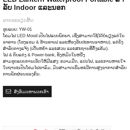
ລັບ Indoor ແລະນອກ
ລາຍ​ລະ​ອຽດ​ສັ້ນ​:
ຮູບແບບ: YW-01
ໂຄມໄຟ LED Mood ເປັນໄຟແບບພົກພາ, ເຊິ່ງສາມາດໃຊ້ໄດ້ບໍ່ພຽງແຕ່ໃນ
ອາຄານ (ໂຮງແຮມ & ຮ້ານຄາເຟ ແລະຫ້ອງຮັບປະທານອາຫານ), ແຕ່ຍັງ
ສໍາລັບກາງແຈ້ງ (ເດີ່ນຫຍ້າ ແລະສວນ ແລະສະຖານທີ່ຕັ້ງແຄ້ມ).
ໄຟ & ຕົບແຕ່ງ & Power-bank, ທັງຫມົດໃນຫນຶ່ງ
ສາມຮູບແບບການເຮັດໃຫ້ມີແສງ: ຄວາມມືດ, ແປວໄຟ, ແລະການຫາຍໃຈ
ໃນ​ຖາ​ນະ​ເປັນ​ໂຄມ​ໄຟ​ອາ​ລົມ​, ມັນ​ສາ​ມາດ​ເພີ່ມ​ທະ​ວີ​ການ​ສູງ​ອາ​ກາດ​ສໍາ​ລັບ​
ການ​ພັກ​ຜ່ອນ​ຂອງ​ຄົນ​.
ສົ່ງອີເມວຫາພວກເຮົາ