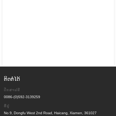
ຕິດຕໍ່ໄດ້
ປຶກສາຟຣີ
0086-(0)592-3139259
ທີ່ຢູ່
No.9, Dongfu West 2nd Road, Haicang, Xiamen, 361027