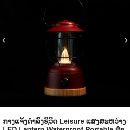
ກາງແຈ້ງດໍາລົງຊີວິດ Leisure ແສງສະຫວ່າງ
LED Lantern Waterproof Portable ສໍາ