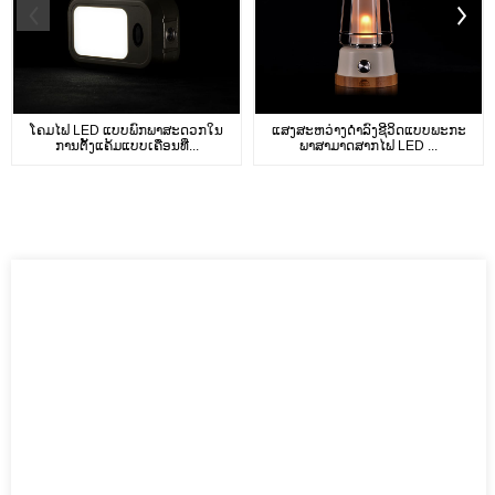
ໂຄມໄຟ LED ແບບພົກພາສະດວກໃນ
ແສງສະຫວ່າງດໍາລົງຊີວິດແບບພະກະ
ການຕັ້ງແຄ້ມແບບເຄື່ອນທີ່...
ພາສາມາດສາກໄຟ LED ...