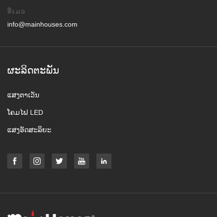
ອີເມວ
info@mainhouses.com
ຜະລິດຕະພັນ
ແສງຕາເວັນ
ໂຄມໄຟ LED
ແສງອັດສະລິຍະ