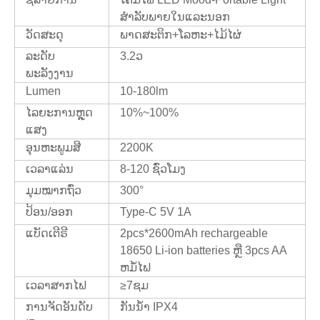
ສໍາລັບພາຍໃນແລະນອກ
ວັດສະດຸ
ພາດສະຕິກ+ໂລຫະ+ໄມ້ໄຜ່
ລະດັບ
3.2ວ
ພະລັງງານ
Lumen
10-180lm
ໄລຍະການຫຼຸດ
10%~100%
ແສງ
ອຸນຫະພູມສີ
2200K
ເວລາແລ່ນ
8-120 ຊົ່ວໂມງ
ມຸມໝາກຖົ່ວ
300°
ປ້ອນ/ອອກ
Type-C 5V 1A
ແບັດເຕີຣີ
2pcs*2600mAh rechargeable
18650 Li-ion batteries ຫຼື 3pcs AA
ຫມໍ້ໄຟ
ເວລາສາກໄຟ
≥7ຊມ
ການຈັດອັນດັບ
ກັນນໍ້າ IPX4