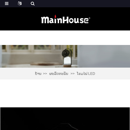
ບ້ານ
ຜະລິດຕະພັນ
ໂຄມໄຟ LED