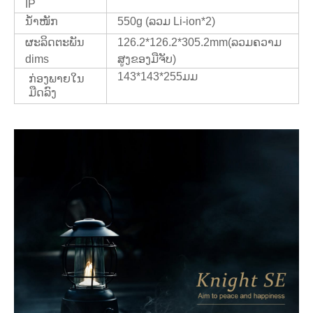
IP
ນ້ຳໜັກ
550g (ລວມ Li-ion*2)
ຜະລິດຕະພັນ
126.2*126.2*305.2mm(ລວມຄວາມ
dims
ສູງຂອງມືຈັບ)
143*143*255ມມ
ກ່ອງພາຍໃນ
ມືດລົງ