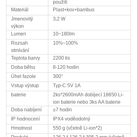
použití
Materiál
Plast+kov+bambus
Jmenovitý
3,2 W
výkon
Lumen
10~180lm
Rozsah
10%~100%
stmívání
Teplota barvy
2200 tis
Doba běhu
8-120 hodin
Úhel fazole
300°
Vstup výstup
Typ-C 5V 1A
baterie
2ks*2600mAh dobíjecí 18650 Li-
ion baterie nebo 3ks AA baterie
Doba nabíjení
≥7 hodin
IP hodnocení
IPX4 voděodolný
Hmotnost
550 g (včetně Li-ion*2)