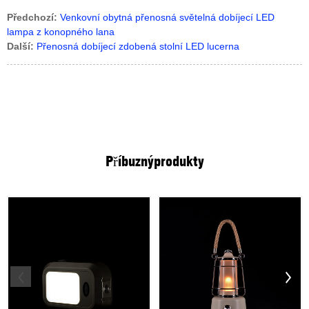
Předchozí:
Venkovní obytná přenosná světelná dobíjecí LED
lampa z konopného lana
Další:
Přenosná dobíjecí zdobená stolní LED lucerna
Příbuzný
produkty