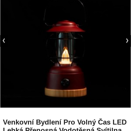
Venkovní Bydlení Pro Volný Čas LED
Lehká Přenosná Vodotěsná Svítilna