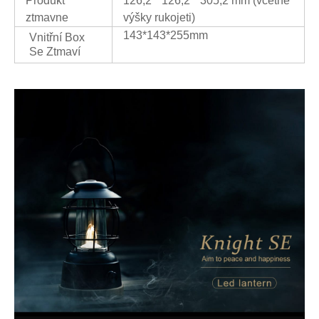
Produkt
126,2 * 126,2 * 305,2 mm (včetně
ztmavne
výšky rukojeti)
143*143*255mm
Vnitřní Box
Se Ztmaví