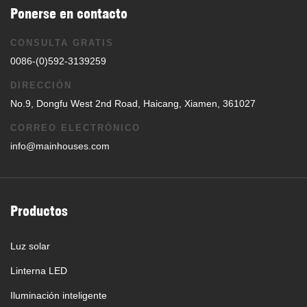
Ponerse en contacto
CONSULTA GRATIS
0086-(0)592-3139259
DIRECCIÓN
No.9, Dongfu West 2nd Road, Haicang, Xiamen, 361027
CORREO ELECTRÓNICO
info@mainhouses.com
Productos
Luz solar
Linterna LED
Iluminación inteligente