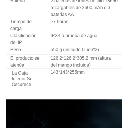
Batería
2 baterías de iones de litio 18650
recargables de 2600 mAh o 3
baterías AA
Tiempo de
≥7 horas
carga
Clasificación
IPX4 a prueba de agua
del IP
Peso
550 g (incluido Li-ion*2)
El producto se
126,2*126,2*305,2 mm (altura
atenúa
del mango incluida)
143*143*255mm
La Caja
Interior Se
Oscurece