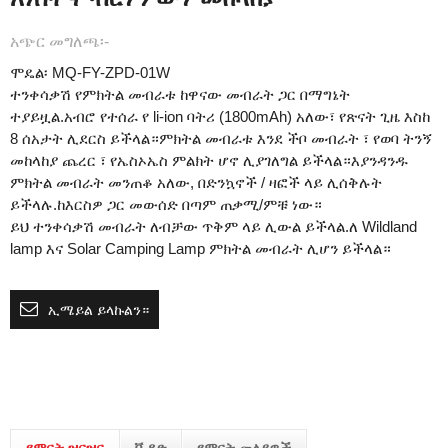
አጭር መግለጫ፡-
ሞዴል፡ MQ-FY-ZPD-01W
ተንቀሳቃሽ የምክትል መብራቱ ከዋናው መብራት ጋር በማግኔት
ተያይዟል.አብሮ የተሰራ የ li-ion ባትሪ (1800mAh) አለው፣ የጽናት ጊዜ እስከ
8 ሰአታት ሊደርስ ይችላል።ምክትል መብራቱ እንደ ችቦ መብራት ፣ የወባ ትንኝ
መከላከያ ጨረር ፣ የኤስኦኤስ ምልክት ሆኖ ሊያገለግል ይችላል።እያንዳንዱ
ምክትል መብራት መንጠቆ አለው, በድንኳኖች / ዛፎች ላይ ሊሰቅሉት
ይችላሉ.ከእርስዎ ጋር መውሰድ በጣም ጠቃሚ/ምቹ ነው።
ይህ ተንቀሳቃሽ መብራት ለብቻው ጥቅም ላይ ሊውል ይችላል.ለ Wildland
lamp እና Solar Camping Lamp ምክትል መብራት ሊሆን ይችላል።
ኢሜይል ይላኩልን።