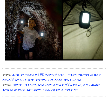
ቀዳሚ፡
ሬትሮ ተንቀሳቃሽ የ LED የመዝናኛ ፋኖስ ፣ ጥንታዊ የኬሮሴን መብራት
ለክፍሎች እና ለቤት ውጭ ተስማሚ የሆነ ለስላሳ ብርሃን ይሰጣል
ቀጣይ፡-
የካምፕ ተንቀሳቃሽ ፋኖስ ዳግም ሊሞላ የሚችል የውጪ ውሃ መከላከያ
ፋኖስ RGB የከባቢ አየር ብርሃን ከብሉቱዝ ድምጽ ማጉያ ጋር