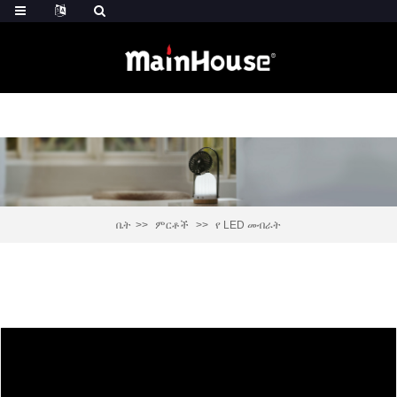
ቤት
ምርቶች
የ LED መብራት