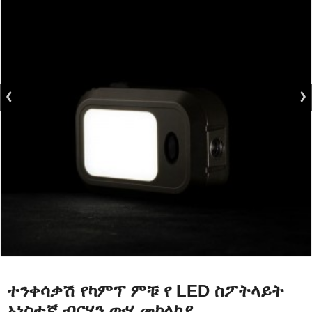
ተንቀሳቃሽ የካምፕ ምቹ የ LED ስፖትላይት
አነስተኛ ብርሃን ውሃ መከላከያ