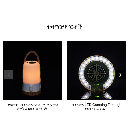
ተዛማጅ
ምርቶች
የካምፕ ተንቀሳቃሽ ፋኖስ ዳግም ሊሞላ
ተንቀሳቃሽ LED Camping Fan Light
የሚችል ከቤት ውጭ W...
የድንኳን መብራት