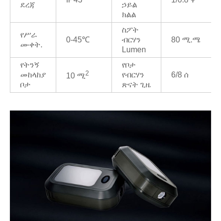
ደረጃ
ኃይል
ክልል
ስፖት
የሥራ
0-45℃
ብርሃን
80 ሚ.ሜ
ሙቀት.
Lumen
የትንኝ
የቦታ
2
መከላከያ
የብርሃን
6/8 ሰ
10 ሚ
ቦታ
ጽናት ጊዜ