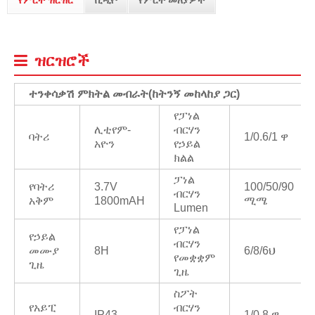
የምርት ዝርዝር
ቪዲዮ
የምርት መለያዎች
ዝርዝሮች
ተንቀሳቃሽ ምክትል መብራት
(
ከትንኝ መከላከያ ጋር)
የፓነል
ሊቲየም-
ብርሃን
ባትሪ
1/0.6/1 ዋ
አዮን
የኃይል
ክልል
ፓነል
የባትሪ
3.7V
100/50/90
ብርሃን
አቅም
1800mAH
ሚሜ
Lumen
የፓነል
የኃይል
ብርሃን
መሙያ
8H
6/8/6ህ
የመቋቋም
ጊዜ
ጊዜ
ስፖት
የአይፒ
ብርሃን
IP43
1/0.8 ዋ