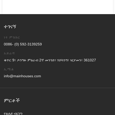
ተገናኝ
ነፃ ምክክር
0086- (0) 592-3139259
አድራሻ
ቁጥር 9፣ ዶንግፉ ምዕራብ 2ኛ መንገድ፣ ሃይካንግ፣ ዢያመን፣ 361027
ኢሜል
info@mainhouses.com
ምርቶች
የፀሐይ ብርሃን