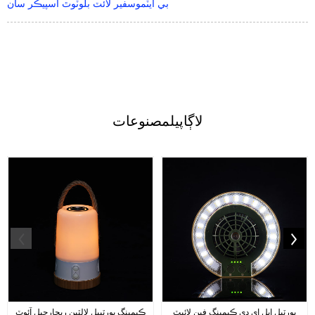
بي ايٽموسفير لائٽ بلوٽوٿ اسپيڪر سان
لاڳاپيل
مصنوعات
پورٽبل ايل اي ڊي ڪيمپنگ فين لائيٽ
ڪيمپنگ پورٽيبل لالٽين ريچارجبل آئوٽ