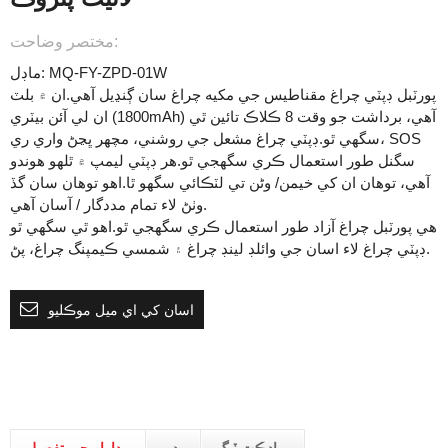
مختصر وضاحت:
ماڊل: MQ-FY-ZPD-01W
پورٽبل ڊپٽي چراغ مقناطيس جي مکيه چراغ سان ڳنڍيل آهي.ان ۾ بلٽ
ان لي آئن بيٽري (1800mAh) آهي، برداشت جو وقت 8 ڪلاڪ تائين ٿي
سگهي ٿو.ڊپٽي چراغ مشعل جي روشني، مچھر ڀڃڻ واري ري، SOS
سگنل طور استعمال ڪري سگھجي ٿو.هر ڊپٽي لیمپ ۾ ٿلهو هوندو
آهي، توهان ان کي خيمن/ وڻن تي لٽڪائي سگهو ٿا.اهو توهان سان گڏ
وٺڻ لاء تمام مددگار / آسان آهي.
هي پورٽبل چراغ آزاد طور استعمال ڪري سگهجي ٿو.اهو ٿي سگهي ٿو
ڊپٽي چراغ لاء اسان جي وائلڊ لينڊ چراغ ۽ شمسي ڪيمپنگ چراغ، پڻ.
اسان کي اي ميل موڪليو