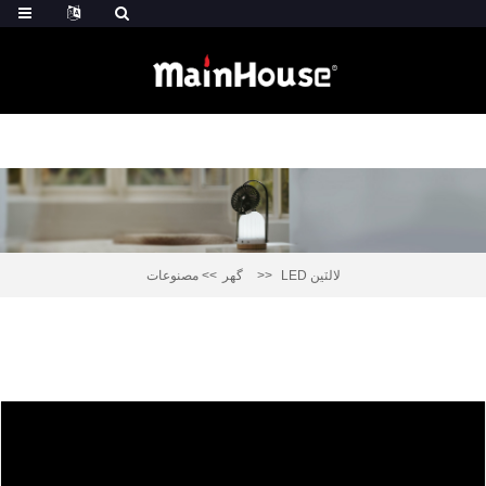
LED لالٽين
گهر
مصنوعات