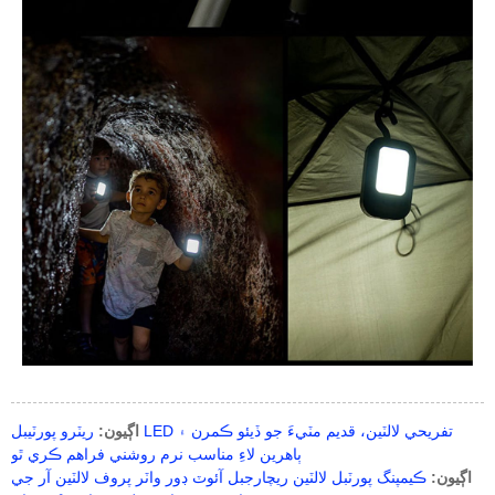
اڳيون:
ريٽرو پورٽيبل LED تفريحي لالٽين، قديم مٽيءَ جو ڏيئو ڪمرن ۽
ٻاهرين لاءِ مناسب نرم روشني فراهم ڪري ٿو
اڳيون:
ڪيمپنگ پورٽبل لالٽين ريچارجبل آئوٽ ڊور واٽر پروف لالٽين آر جي