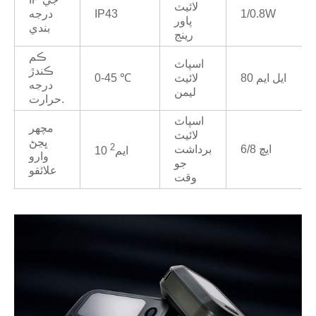
لائيٽ
1/0.8W
IP43
درجه
پاور
بندي
رينج
ڪم
اسپاٽ
ڪندڙ
80 ايل ايم
لائيٽ
0-45 ℃
درجه
ليمن
حرارت.
اسپاٽ
مچھر
لائيٽ
ڀڃڻ
2
6/8 ايڇ
برداشت
10 ايم
وارو
جو
علائقو
وقت