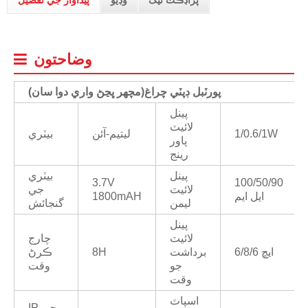
پراڊڪٽ ٽيگ
وڊيو
پيداوار جي تفصيل
وضاحتون
پورٽبل ڊپٽي چراغ
(
مچھر ڀڃڻ واري دوا سان)
پينل
لائيٽ
1/0.6/1W
ليتيم-آئن
بيٽري
پاور
رينج
پينل
بيٽري
3.7V
100/50/90
لائيٽ
جي
ايل ايم
1800mAH
ليمن
گنجائش
پينل
لائيٽ
چارج
6/8/6 ايڇ
برداشت
8H
ڪرڻ
جو
وقت
وقت
اسپاٽ
IP جي