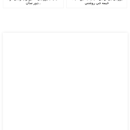
خيمه جي روشني
ڊور سان...