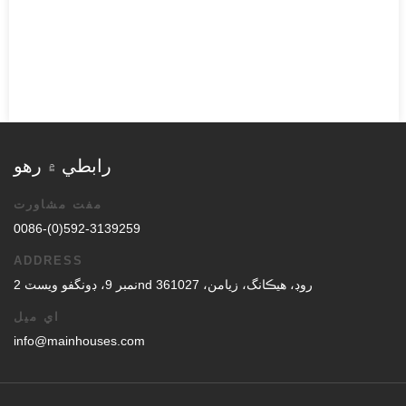
رابطي ۾ رهو
مفت مشاورت
0086-(0)592-3139259
ADDRESS
نمبر 9، ڊونگفو ويسٽ 2nd روڊ، هيڪانگ، زيامن، 361027
اي ميل
info@mainhouses.com