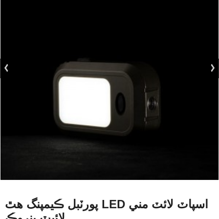
پورٽبل ڪيمپنگ هٿ LED اسپاٽ لائٽ مني
لائيٽ پنروڪ