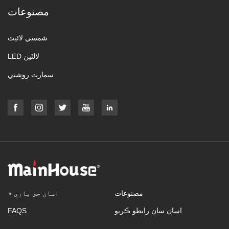
مصنوعات
شمسي لائيٽ
LED لالٽين
سمارٽ روشني
مصنوعات
اسان جي باري ۾
اسان سان رابطو ڪريو
FAQS