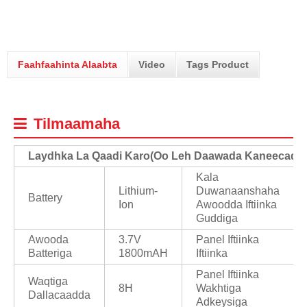
Faahfaahinta Alaabta
Video
Tags Product
Tilmaamaha
Laydhka La Qaadi Karo
(
Oo Leh Daawada Kaneecada)
Kala
Lithium-
Duwanaanshaha
Battery
Ion
Awoodda Iftiinka
Guddiga
Awooda
3.7V
Panel Iftiinka
Batteriga
1800mAH
Iftiinka
Panel Iftiinka
Waqtiga
8H
Wakhtiga
Dallacaadda
Adkeysiga