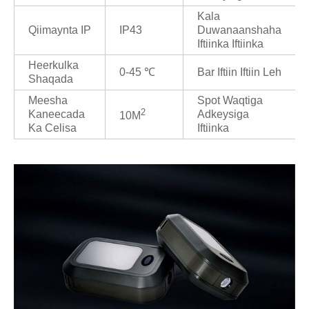
Kala
Qiimaynta IP
IP43
Duwanaanshaha
Iftiinka Iftiinka
Heerkulka
0-45 ℃
Bar Iftiin Iftiin Leh
Shaqada
Meesha
Spot Waqtiga
2
Kaneecada
Adkeysiga
10M
Ka Celisa
Iftiinka