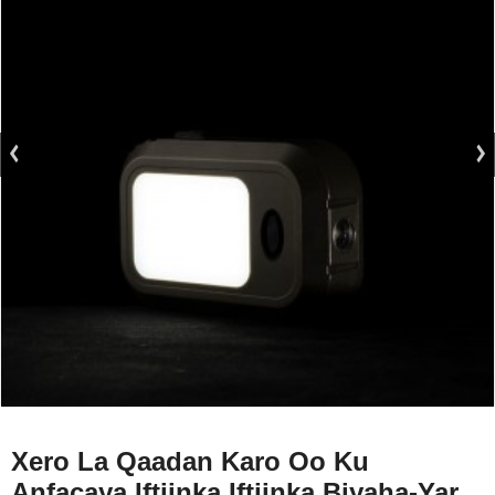
Xero La Qaadan Karo Oo Ku
Anfacaya Iftiinka Iftiinka Biyaha-Yar