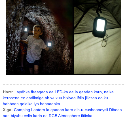
Hore:
Laydhka firaaqada ee LED-ka ee la qaadan karo, nalka
kerosene ee qadiimiga ah wuxuu bixiyaa iftiin jilicsan oo ku
habboon qolalka iyo bannaanka
Xiga:
Camping Lantern la qaadan karo dib-u-cusbooneysii Dibeda
aan biyuhu celin karin ee RGB Atmosphere iftiinka