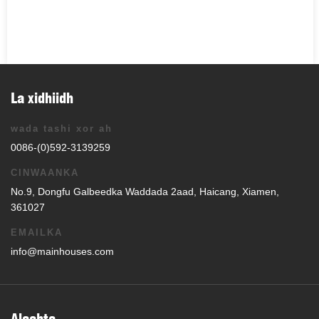
La xidhiidh
wada tashi xor ah
0086-(0)592-3139259
CINWAANKA
No.9, Dongfu Galbeedka Waddada 2aad, Haicang, Xiamen,
361027
EMAILKA
info@mainhouses.com
Alaabta