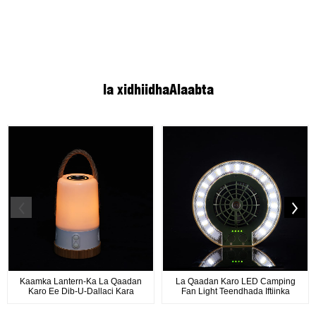
la xidhiidha
Alaabta
Kaamka Lantern-Ka La Qaadan
La Qaadan Karo LED Camping
Karo Ee Dib-U-Dallaci Kara
Fan Light Teendhada Iftiinka
Bannaanka W...