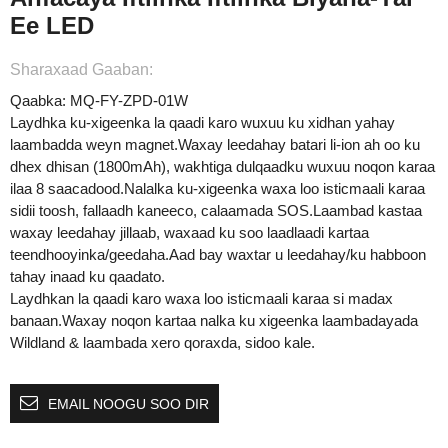
Ee LED
Sharaxaad Gaaban:
Qaabka: MQ-FY-ZPD-01W
Laydhka ku-xigeenka la qaadi karo wuxuu ku xidhan yahay
laambadda weyn magnet.Waxay leedahay batari li-ion ah oo ku
dhex dhisan (1800mAh), wakhtiga dulqaadku wuxuu noqon karaa
ilaa 8 saacadood.Nalalka ku-xigeenka waxa loo isticmaali karaa
sidii toosh, fallaadh kaneeco, calaamada SOS.Laambad kastaa
waxay leedahay jillaab, waxaad ku soo laadlaadi kartaa
teendhooyinka/geedaha.Aad bay waxtar u leedahay/ku habboon
tahay inaad ku qaadato.
Laydhkan la qaadi karo waxa loo isticmaali karaa si madax
banaan.Waxay noqon kartaa nalka ku xigeenka laambadayada
Wildland & laambada xero qoraxda, sidoo kale.
EMAIL NOOGU SOO DIR