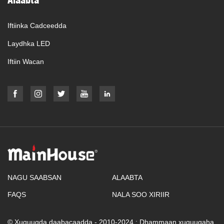
Iftiinka Cadceedda
Laydhka LED
Iftiin Wacan
NAGU SAABSAN
ALAABTA
FAQS
NALA SOO XIRIIR
© Xuquuqda daabacaadda - 2010-2024 : Dhammaan xuquuqaha