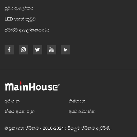
සූර්ය ආලෝකය
LED පහන් කූඩුව
ස්මාර්ට් ආලෝකකරණය
අපි ගැන
නිෂ්පාදන
නිතර අසන පැන
අපව අමතන්න
© ප්‍රකාශන හිමිකම - 2010-2024 : සියලුම හිමිකම් ඇවිරිණි.