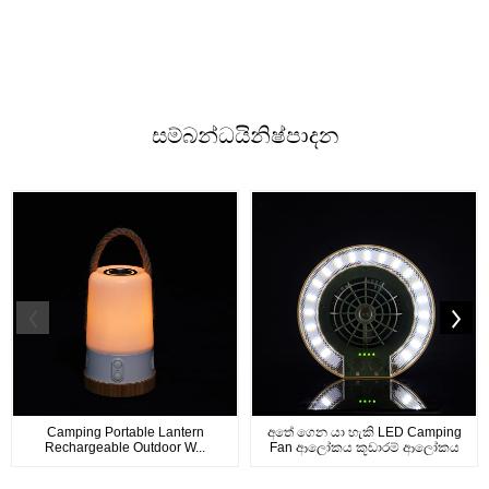
සම්බන්ධයි
නිෂ්පාදන
Camping Portable Lantern
අතේ ගෙන යා හැකි LED Camping
Rechargeable Outdoor W...
Fan ආලෝකය කූඩාරම් ආලෝකය