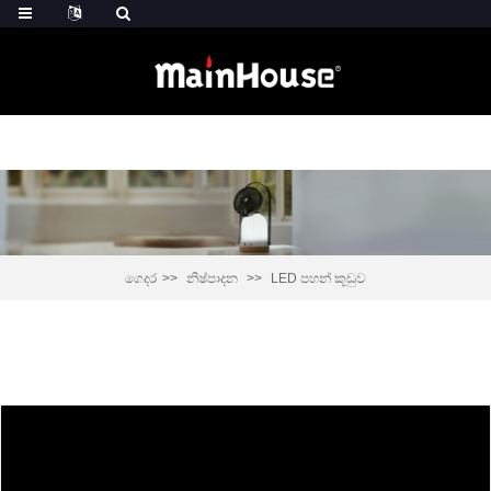
ගෙදර
නිෂ්පාදන
LED පහන් කූඩුව