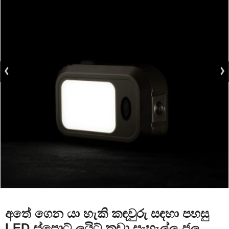
අතේ ගෙන යා හැකි කඳවුරු සඳහා පහසු
LED ස්පොට් ලයිට් කුඩා සැහැල්ලු ජල