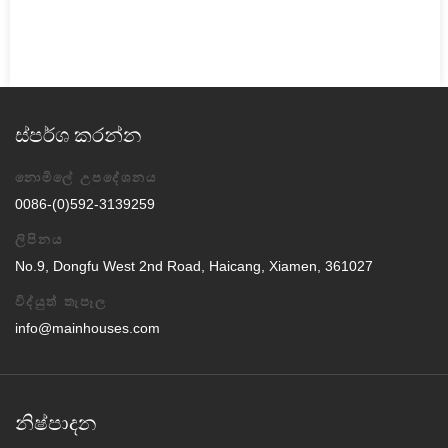
ස්පර්ශ කරන්න
නොමිලේ උපදේශනය
0086-(0)592-3139259
ලිපිනය
No.9, Dongfu West 2nd Road, Haicang, Xiamen, 361027
විද්යුත් තැපෑල
info@mainhouses.com
නිෂ්පාදන