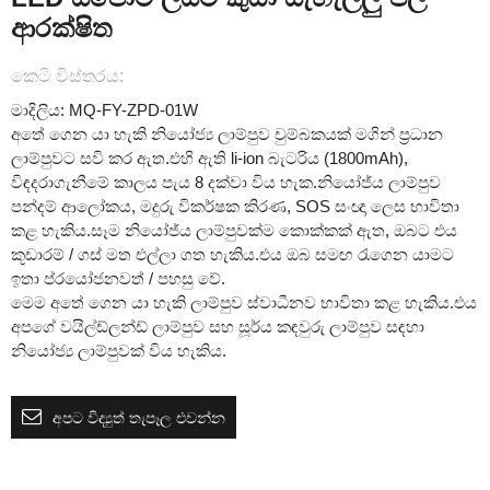
ආරක්ෂිත
කෙටි විස්තරය:
මාදිලිය: MQ-FY-ZPD-01W
අතේ ගෙන යා හැකි නියෝජ්‍ය ලාම්පුව චුම්බකයක් මගින් ප්‍රධාන
ලාම්පුවට සවි කර ඇත.එහි ඇති li-ion බැටරිය (1800mAh),
විඳදරාගැනීමේ කාලය පැය 8 දක්වා විය හැක.නියෝජ්ය ලාම්පුව
පන්දම් ආලෝකය, මදුරු විකර්ෂක කිරණ, SOS සංඥා ලෙස භාවිතා
කළ හැකිය.සෑම නියෝජ්ය ලාම්පුවක්ම කොක්කක් ඇත, ඔබට එය
කූඩාරම් / ගස් මත එල්ලා ගත හැකිය.එය ඔබ සමඟ රැගෙන යාමට
ඉතා ප්රයෝජනවත් / පහසු වේ.
මෙම අතේ ගෙන යා හැකි ලාම්පුව ස්වාධීනව භාවිතා කළ හැකිය.එය
අපගේ වයිල්ඩ්ලන්ඩ් ලාම්පුව සහ සූර්ය කඳවුරු ලාම්පුව සඳහා
නියෝජ්‍ය ලාම්පුවක් විය හැකිය.
අපට විද්‍යුත් තැපෑල එවන්න