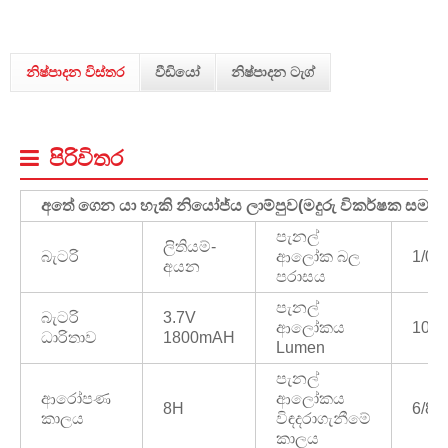
නිෂ්පාදන විස්තර
වීඩියෝ
නිෂ්පාදන ටැග්
පිරිවිතර
අතේ ගෙන යා හැකි නියෝජ්ය ලාම්පුව
(
මදුරු විකර්ෂක සමඟ)
පැනල්
ලිතියම්-
බැටරි
ආලෝක බල
1/0.
අයන
පරාසය
පැනල්
බැටරි
3.7V
ආලෝකය
100/
ධාරිතාව
1800mAH
Lumen
පැනල්
ආරෝපණ
ආලෝකය
8H
6/8/
කාලය
විඳදරාගැනීමේ
කාලය