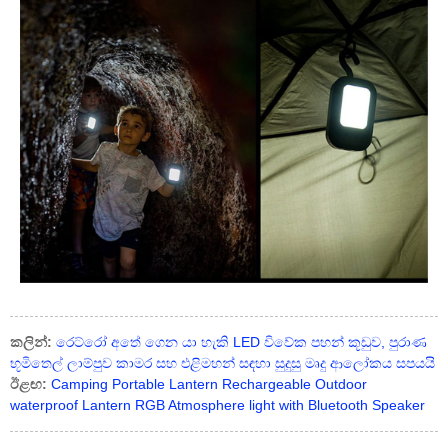
කලින්:
රෙට්රෝ අතේ ගෙන යා හැකි LED විවේක පහන් කූඩුව, පුරාණ
භූමිතෙල් ලාම්පුව කාමර සහ එළිමහන් සඳහා සුදුසු මෘදු ආලෝකය සපයයි
ඊළඟ:
Camping Portable Lantern Rechargeable Outdoor
waterproof Lantern RGB Atmosphere light with Bluetooth Speaker