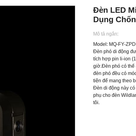
Đèn LED Mi
Dụng Chốn
Mô tả ngắn:
Model: MQ-FY-ZP
Đèn phó di động đ
tích hợp pin li-ion 
giờ.Đèn phó có thể 
đèn phó đều có móc,
tiện để mang theo 
Đèn di động này có
phụ cho đèn Wildla
tôi.