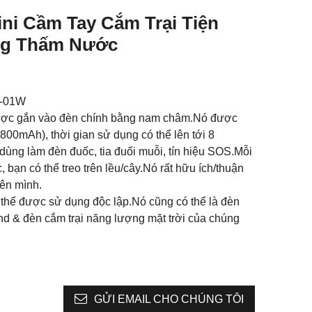
ni Cầm Tay Cắm Trại Tiện
g Thấm Nước
D-01W
ược gắn vào đèn chính bằng nam châm.Nó được
(1800mAh), thời gian sử dụng có thể lên tới 8
dùng làm đèn đuốc, tia đuổi muỗi, tín hiệu SOS.Mỗi
 bạn có thể treo trên lều/cây.Nó rất hữu ích/thuận
bên mình.
 thể được sử dụng độc lập.Nó cũng có thể là đèn
nd & đèn cắm trại năng lượng mặt trời của chúng
GỬI EMAIL CHO CHÚNG TÔI