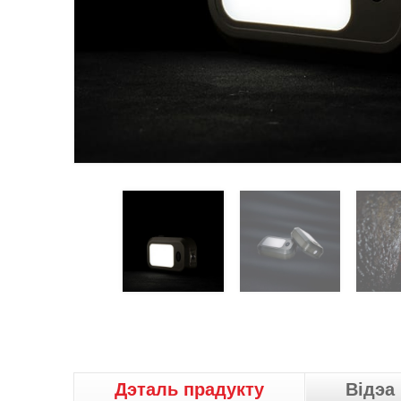
Дэталь прадукту
Відэа