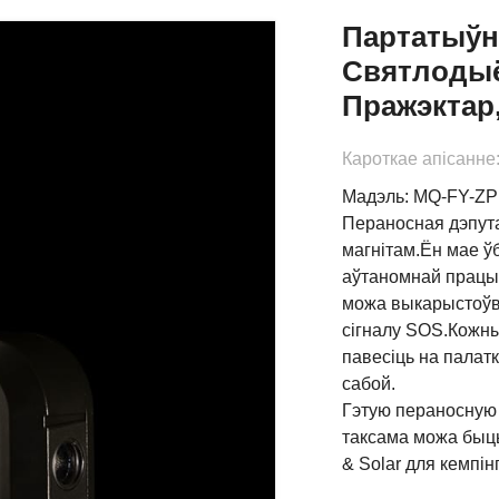
Партатыўн
Святлодыё
Пражэктар
Кароткае апісанне
Мадэль: MQ-FY-Z
Пераносная дэпут
магнітам.Ён мае ў
аўтаномнай працы 
можа выкарыстоўва
сігналу SOS.Кожны 
павесіць на палатк
сабой.
Гэтую пераносную
таксама можа быц
& Solar для кемпінг