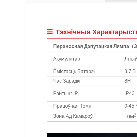
Тэхнічныя Характарыст
Пераносная Дэпутацкая Лямпа
（
З
Акумулятар
Літы
Ёмістасць Батарэі
3,7 В
Час Зарадкі
8H
Рэйтынг IP
IP43
Працоўная Тэмп.
0-45
2
Зона Ад Камароў
10М