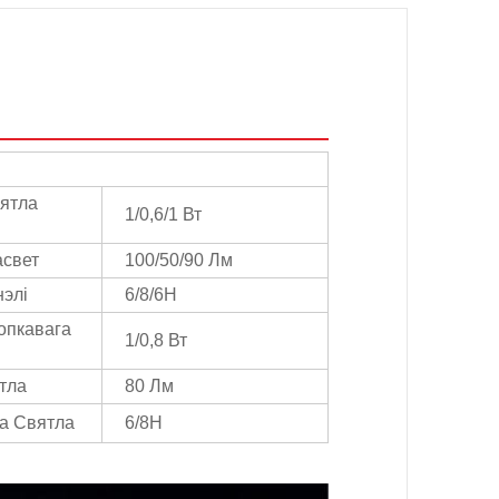
вятла
1/0,6/1 Вт
свет
100/50/90 Лм
нэлі
6/8/6H
опкавага
1/0,8 Вт
тла
80 Лм
а Святла
6/8H