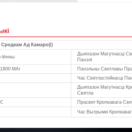
ыкі
 Сродкам Ад Камароў)
Дыяпазон Магутнасці С
й-Іённы
Панэлі
 1800 МАг
Панэльны Светлавы Пра
Час Светластойкасці Па
Дыяпазон Магутнасці Кр
Святла
 ℃
Прасвет Кропкавага Свя
Час Вытрымкі Кропкаваг