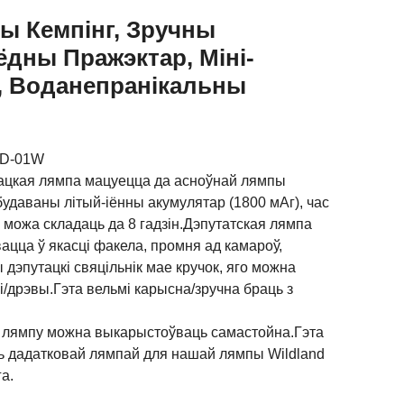
ы Кемпінг, Зручны
дны Пражэктар, Міні-
, Воданепранікальны
:
PD-01W
ацкая лямпа мацуецца да асноўнай лямпы
будаваны літый-іённы акумулятар (1800 мАг), час
можа складаць да 8 гадзін.Дэпутатская лямпа
цца ў якасці факела, промня ад камароў,
дэпутацкі свяцільнік мае кручок, яго можна
і/дрэвы.Гэта вельмі карысна/зручна браць з
 лямпу можна выкарыстоўваць самастойна.Гэта
ь дадатковай лямпай для нашай лямпы Wildland
а.