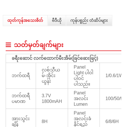
ထုတ်ကုန်အသေးစိတ်
ဗီဒီယို
ကုန်ပစ္စည်း တံဆိပ်များ
သတ်မှတ်ချက်များ
ခရီးဆောင် လက်ထောက်မီးအိမ်
(
ခြင်ဆေးဖြင့်)
Panel
လစ်သီယ
Light ပါဝါ
ဘက်ထရီ
မ်-အိုင်း
1/0.6/1W
ပါဝင်
ယွန်း
ပါသည်။
Panel
ဘက်ထရီ
3.7V
အလင်း
100/50/90
ပမာဏ
1800mAH
Lumen
Panel
အားသွင်း
အလင်းခံ
8H
6/8/6H
ချိန်
နိုင်ရည်