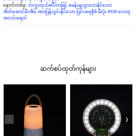
နောက်တစ်ခု:
ဘလူးတုသ်စပီကာဖြင့် စခန်းချသွားလာနိုင်သော
အိတ်ဆောင်မီးအိမ် အားပြန်သွင်းနိုင်သော ပြင်ပရေစိုခံ မီးပုံး RGB လေထု
အလင်းရောင်
ဆက်စပ်
ထုတ်ကုန်များ