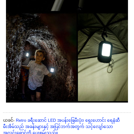
ယခင်-
Retro ခရီးဆောင် LED အပန်းဖြေမီးပုံး၊ ရှေးဟောင်း ရေနံဆီ
မီးအိမ်သည် အခန်းများနှင့် အပြင်ဘက်အတွက် သင့်လျော်သော
အလင်းရောင်ကို ပေးစွမ်းသည်။