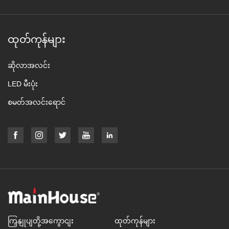
ထုတ်ကုန်များ
ဆိုလာအလင်း
LED မီးပုံး
စမတ်အလင်းရောင်
ကြှနျုပျတို့အကွောငျး
ထုတ်ကုန်များ