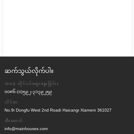
ဆက်သွယ်လိုက်ပါ။
အခမဲ့ တိုင်ပင်ဆွေးနွေးခြင်း။
၀၀၈၆-(၀)၅၉၂-၃၁၃၉၂၅၉
လိပ်စာ
No.9၊ Dongfu West 2nd Road၊ Haicang၊ Xiamen၊ 361027
အီးမေးလ်
info@mainhouses.com