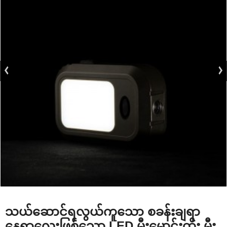
သယ်ဆောင်ရလွယ်ကူသော စခန်းချရာ
နေရာလေးဖြစ်သော LED မီးမောင်းထိုး မီး