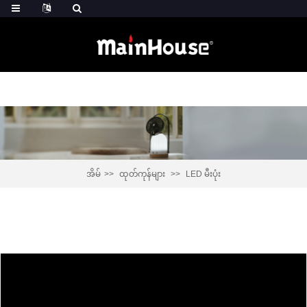
အိမ်
ထုတ်ကုန်များ
LED မီးပုံး