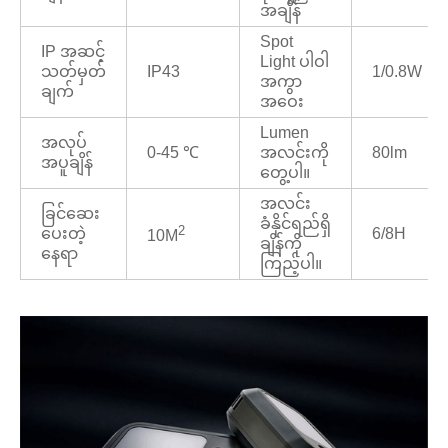
အချိန်
Spot
IP အဆင့်
Light ပါဝါ
သတ်မှတ်
IP43
1/0.8W
အကွာ
ချက်
အဝေး
Lumen
အလုပ်
0-45 ℃
အလင်းကို
80lm
အပူချိန်
တွေ့ပါ။
အလင်း
ခြင်ဆေး
ခံနိုင်ရည်ရှိ
2
ပေးတဲ့
6/8H
10M
ချိန်ကို
နေရာ
ကြည့်ပါ။