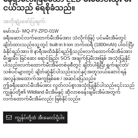
ငယ်သည် ရေစိုခံသည်။
အတိုချုံးဖော်ပြချက်-
မော်ဒယ်- MQ-FY-ZPD-01W
ခရီးဆောင်လက်ထောက်မီးအိမ်အား သံလိုက်ဖြင့် ပင်မမီးအိမ်တွင်
ချိတ်ထားသည်။သူ့တွင် built-in li-ion ဘက်ထရီ (1800mAh) ပါ၀င်ပြီး
ခံနိုင်ရည်အား 8 နာရီအထိခံနိုင်ရည်ရှိသည်။လက်ထောက်မီးအိမ်အား
မီးရှူးမီး၊ ခြင်ဆေး ရောင်ခြည်၊ SOS အချက်ပြမီးအဖြစ် အသုံးပြုနိုင်
ပါသည်။လက်ထောက်မီးအိမ်တစ်ခုစီတွင် ချိတ်ပါရှိပြီး ရွက်ဖျင်တဲ/
သစ်ပင်များတွင် ချိတ်ဆွဲနိုင်ပါသည်။သင်နှင့်အတူသယ်ဆောင်ရန်
အလွန်အထောက်အကူဖြစ်စေ / အဆင်ပြေသည်။
ဤခရီးဆောင်မီးအိမ်အား လွတ်လပ်စွာအသုံးပြုနိုင်ပါသည်။၎င်းသည်
ကျွန်ုပ်တို့၏ Wildland မီးအိမ်နှင့် ဆိုလာစခန်းချမီးအိမ်အတွက်
လက်ထောက်မီးအိမ်လည်း ဖြစ်နိုင်သည်။
ကျွန်ုပ်တို့ထံ အီးမေးလ်ပို့ပါ။