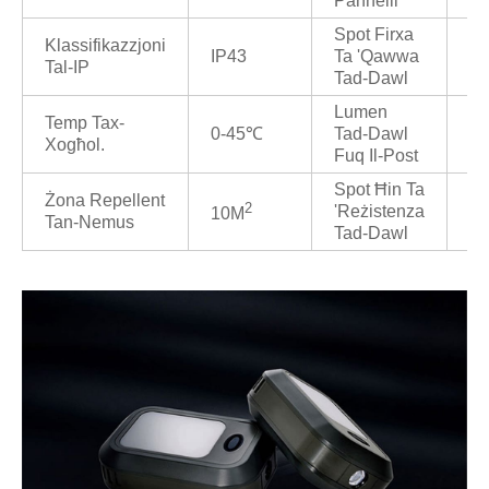
Pannelli
Spot Firxa
Klassifikazzjoni
IP43
Ta 'qawwa
1/
Tal-IP
Tad-Dawl
Lumen
Temp Tax-
0-45℃
Tad-Dawl
80
Xogħol.
Fuq Il-Post
Spot Ħin Ta
Żona Repellent
2
'reżistenza
6/
10M
Tan-Nemus
Tad-Dawl