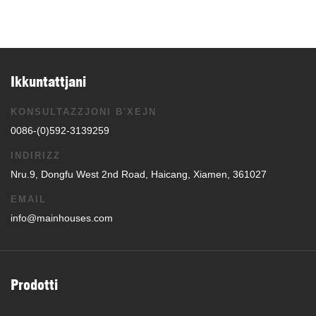
Ikkuntattjani
KONSULTAZZJONI B'XEJN
0086-(0)592-3139259
INDIRIZZ
Nru.9, Dongfu West 2nd Road, Haicang, Xiamen, 361027
EMAIL
info@mainhouses.com
Prodotti