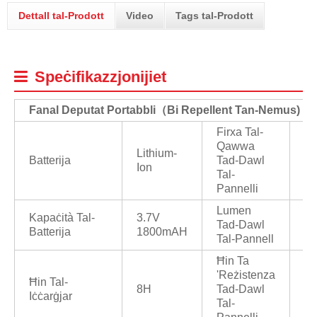
Dettall tal-Prodott
Video
Tags tal-Prodott
Speċifikazzjonijiet
Fanal Deputat Portabbli
（
Bi Repellent Tan-Nemus)
Firxa Tal-
Qawwa
Lithium-
Batterija
Tad-Dawl
1/
Ion
Tal-
Pannelli
Lumen
Kapaċità Tal-
3.7V
Tad-Dawl
10
Batterija
1800mAH
Tal-Pannell
Ħin Ta
'reżistenza
Ħin Tal-
8H
Tad-Dawl
6/
Iċċarġjar
Tal-