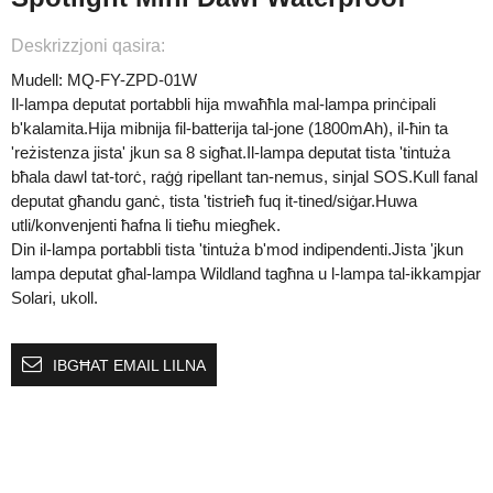
Deskrizzjoni qasira:
Mudell: MQ-FY-ZPD-01W
Il-lampa deputat portabbli hija mwaħħla mal-lampa prinċipali
b'kalamita.Hija mibnija fil-batterija tal-jone (1800mAh), il-ħin ta
'reżistenza jista' jkun sa 8 sigħat.Il-lampa deputat tista 'tintuża
bħala dawl tat-torċ, raġġ ripellant tan-nemus, sinjal SOS.Kull fanal
deputat għandu ganċ, tista 'tistrieħ fuq it-tined/siġar.Huwa
utli/konvenjenti ħafna li tieħu miegħek.
Din il-lampa portabbli tista 'tintuża b'mod indipendenti.Jista 'jkun
lampa deputat għal-lampa Wildland tagħna u l-lampa tal-ikkampjar
Solari, ukoll.
IBGĦAT EMAIL LILNA