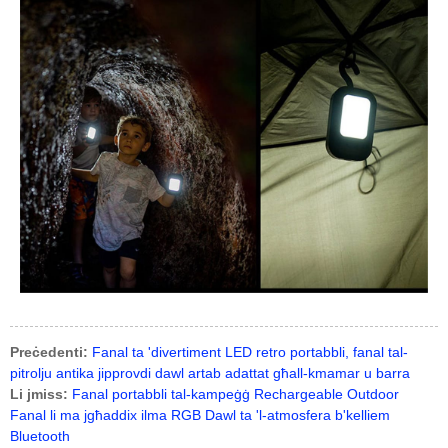
Preċedenti:
Fanal ta 'divertiment LED retro portabbli, fanal tal-
pitrolju antika jipprovdi dawl artab adattat għall-kmamar u barra
Li jmiss:
Fanal portabbli tal-kampeġġ Rechargeable Outdoor
Fanal li ma jgħaddix ilma RGB Dawl ta 'l-atmosfera b'kelliem
Bluetooth