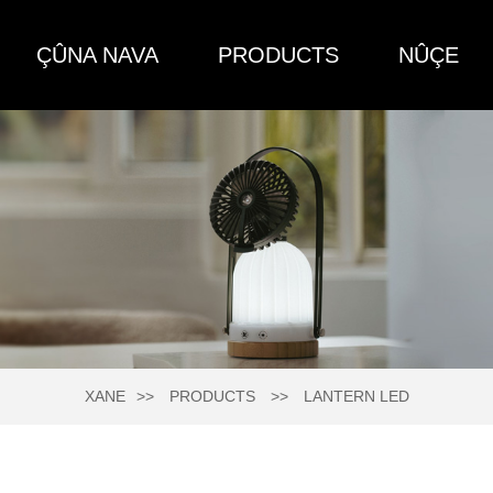
ÇÛNA NAVA
PRODUCTS
NÛÇE
XANE
PRODUCTS
LANTERN LED