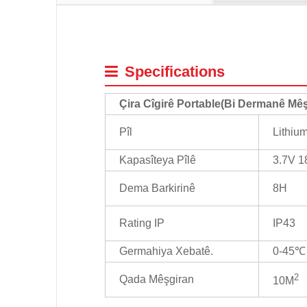
Specifications
Çira Cîgirê Portable
(
Bi Dermanê Mêş
Pîl
Lithiu
Kapasîteya Pîlê
3.7V 
Dema Barkirinê
8H
Rating IP
IP43
Germahiya Xebatê.
0-45℃
2
Qada Mêşgiran
10M