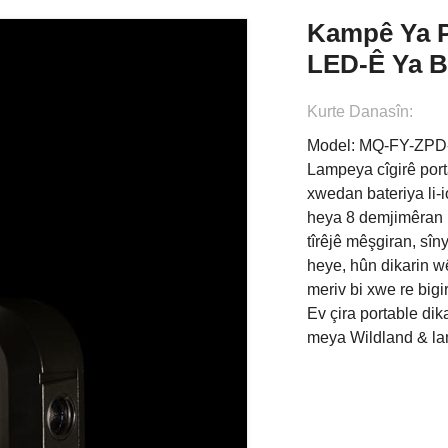
Kampê Ya P
LED-Ê Ya B
Kurte Danasîn:
Model: MQ-FY-ZP
Lampeya cîgirê port
xwedan bateriya li-
heya 8 demjimêran 
tîrêjê mêşgiran, sîn
heye, hûn dikarin wê
meriv bi xwe re bigi
Ev çira portable dik
meya Wildland & lam