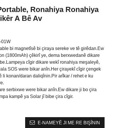
ortable, Ronahiya Ronahiya
ikêr A Bê Av
D-01W
able bi magnetîsê bi çiraya sereke ve tê girêdan.Ew
ion (1800mAh) çêkirî ye, dema berxwedanê dikare
be.Lampeya cîgir dikare wekî ronahiya meşaleyê,
yala SOS were bikar anîn.Her çirayekî cîgir çengek
 li konan/daran daliqînin.Pir arîkar / rehet e ku
re.
are serbixwe were bikar anîn.Ew dikare ji bo çira
pa kampê ya Solar jî bibe çira cîgir.
E-NAMEYÊ JI ME RE BIŞÎNIN