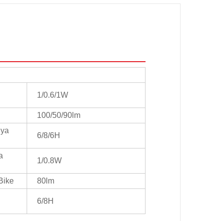
1/0.6/1W
100/50/90lm
iya
6/8/6H
a
1/0.8W
Bike
80lm
6/8H