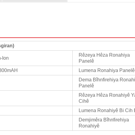
giran)
Rêzeya Hêza Ronahiya
m-Ion
Panelê
1800mAH
Lumena Ronahiya Panelê
Dema Bîhnfirehiya Ronah
Panelê
Rêzeya Hêza Ronahiyê Y
Cihê
Lumena Ronahiyê Bi Cih 
Demjimêra Bîhnfirehiya
Ronahiyê