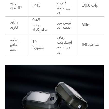
قدرت
رتبه
1/0.8 وات
IP43
نور نقطه
بندی IP
ای
0-45
لومن نور
دمای
80lm
درجه
نقطه ای
کاری
سانتیگراد
زمان
منطقه
10
استقامت
6/8 ساعت
دافع
2
نور نقطه
میلیون
پشه
ای