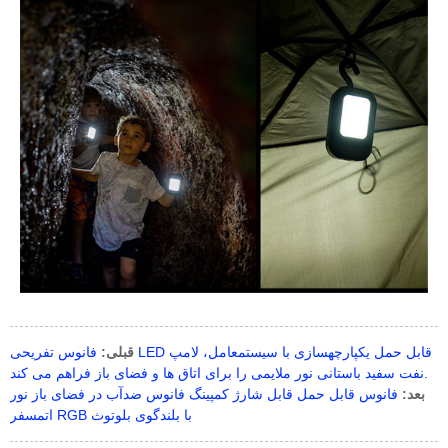
قبلی:
فانوس تفریحی LED قابل حمل یکپارچهسازی با سیستمعامل، لامپ
نفت سفید باستانی نور ملایمی را برای اتاق ها و فضای باز فراهم می کند.
بعد:
فانوس قابل حمل قابل شارژ کمپینگ فانوس ضدآب در فضای باز نور
اتمسفر RGB با بلندگوی بلوتوث