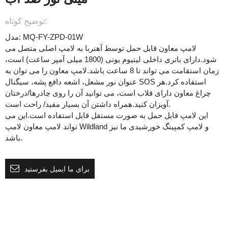
توضیح کوتاه:
مدل: MQ-FY-ZPD-01W
لامپ معاون قابل حمل توسط آهنربا به لامپ اصلی متصل می
شود.دارای باتری داخلی لیتیوم یونی (1800 میلی آمپر ساعت) است،
زمان استقامت می تواند تا 8 ساعت باشد.لامپ معاون را می توان به
عنوان نور مشعل، اشعه دافع پشه، سیگنال SOS استفاده کرد.هر
چراغ معاون دارای قلاب است، می توانید آن را روی چادرها/درختان
آویزان کنید.همراه داشتن آن بسیار مفید/ راحت است.
این لامپ قابل حمل به صورت مستقل قابل استفاده است.این می
تواند لامپ معاون لامپ Wildland و لامپ کمپینگ خورشیدی ما نیز
باشد.
برای ما ایمیل بفرستید