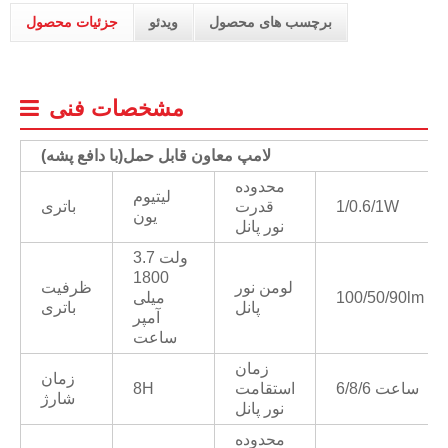
برچسب های محصول
ویدئو
جزئیات محصول
مشخصات فنی
لامپ معاون قابل حمل
(
با دافع پشه)
محدوده
لیتیوم
1/0.6/1W
قدرت
باتری
یون
نور پانل
3.7 ولت
1800
لومن نور
ظرفیت
100/50/90lm
میلی
پانل
باتری
آمپر
ساعت
زمان
زمان
6/8/6 ساعت
استقامت
8H
شارژ
نور پانل
محدوده