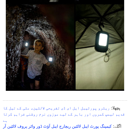
پچھلا:
ریٹرو پورٹیبل ایل ای ڈی تفریحی لالٹین، مٹی کے تیل کا
قدیم لیمپ کمروں اور باہر کے لیے موزوں نرم روشنی فراہم کرتا
ہے
اگلے:
کیمپنگ پورٹ ایبل لالٹین ریچارج ایبل آؤٹ ڈور واٹر پروف لالٹین آر