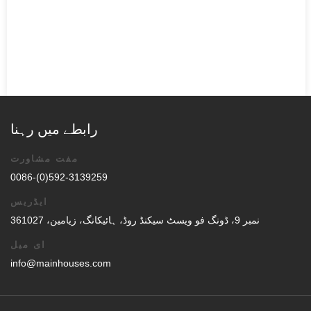
رابطے میں رہنا
مفت مشاورت
0086-(0)592-3139259
ایڈریس
نمبر 9، ڈونگ فو ویسٹ سیکنڈ روڈ، ہائیکانگ، زیامین، 361027
ای میل
info@mainhouses.com