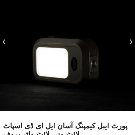
پورٹ ایبل کیمپنگ آسان ایل ای ڈی اسپاٹ
لائٹ منی لائٹ واٹر پروف