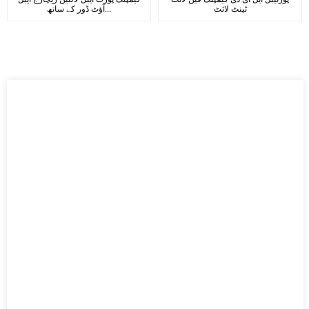
ٹینٹ لائٹ
آؤٹ ڈور کے ساتھ...