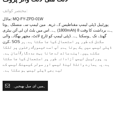
مختصر کوائف:
ماڈل: MQ-FY-ZPD-01W
پورٹیبل ڈپٹی لیمپ مقناطیس کے ذریعہ مین لیمپ سے منسلک ہوتا
ہے۔اس میں بلٹ ان لی آئن بیٹری (1800mAh) ہے، برداشت کا وقت 8
گھنٹے تک ہوسکتا ہے۔ڈپٹی لیمپ کو ٹارچ لائٹ، مچھر بھگانے والی
کرن، SOS سگنل کے طور پر استعمال کیا جا سکتا ہے۔ہر
ڈپٹی لیمپ میں ہک ہوتا ہے، آپ اسے خیموں/درختوں پر لٹکا
سکتے ہیں۔اپنے ساتھ لے جانا بہت مددگار/آسان ہے۔
یہ پورٹیبل لیمپ آزادانہ طور پر استعمال کیا جا سکتا
ہے۔یہ ہمارے وائلڈ لینڈ لیمپ اور سولر کیمپنگ لیمپ کے
لیے بھی ڈپٹی لیمپ ہو سکتا ہے۔
ہمیں ای میل بھیجیں۔