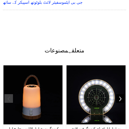
جی بی ایٹموسفیئر لائٹ بلوٹوتھ اسپیکر کے ساتھ
متعلقہ
مصنوعات
پورٹیبل ایل ای ڈی کیمپنگ فین لائٹ
کیمپنگ پورٹ ایبل لالٹین ریچارج ایبل