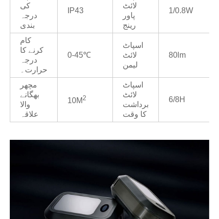
لائٹ
کی
IP43
1/0.8W
پاور
درجہ
رینج
بندی
کام
اسپاٹ
کرنے کا
80lm
لائٹ
0-45℃
درجہ
لیمن
حرارت۔
اسپاٹ
مچھر
لائٹ
بھگانے
2
6/8H
10M
برداشت
والا
کا وقت
علاقہ