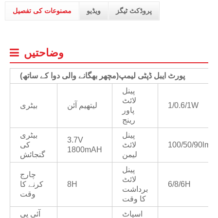
پروڈکٹ ٹیگز
ویڈیو
مصنوعات کی تفصیل
وضاحتیں
پورٹ ایبل ڈپٹی لیمپ
(
مچھر بھگانے والی دوا کے ساتھ)
پینل
لائٹ
1/0.6/1W
لیتھیم آئن
بیٹری
پاور
رینج
پینل
بیٹری
3.7V
100/50/90lm
لائٹ
کی
1800mAH
لیمن
گنجائش
پینل
چارج
لائٹ
6/8/6H
8H
کرنے کا
برداشت
وقت
کا وقت
اسپاٹ
آئی پی