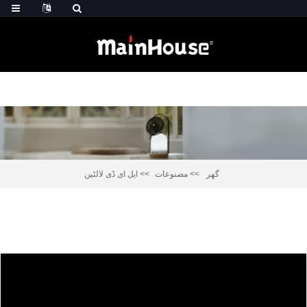
گھر
مصنوعات
ایل ای ڈی لالٹین